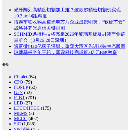
光纤阵列高精度切割加工难？这款超精密切割机实现
±0.3μm间距精度
博泰车联收购高速光电芯片企业成都明夷，“软硬芯云”
战略补齐光通信关键拼图
SCHMID迅得科技将亮相2026年玻璃基板及封装产业链
展览会（8月26-28日深圳）
通富微电10亿落子深圳，重塑大湾区先进封装生态版图
玻璃基板半年三轮，巽霖科技完成近2亿元B轮融资
分类
Chiplet
(64)
CPO
(79)
FOPLP
(62)
GaN
(52)
IGBT
(701)
LED
(27)
LTCC/HTCC
(175)
MEMS
(3)
MLCC
(402)
SiC
(1,088)
SIP封装
(41)