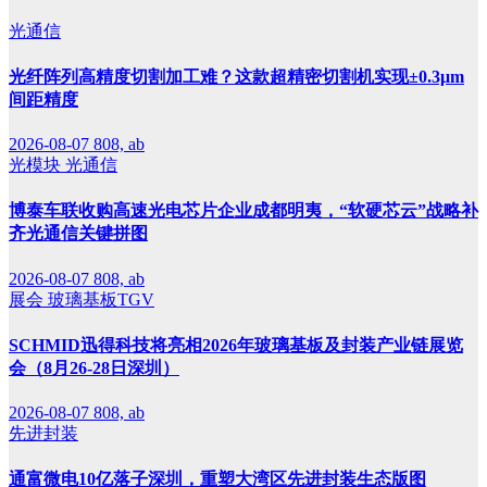
光通信
光纤阵列高精度切割加工难？这款超精密切割机实现±0.3μm
间距精度
2026-08-07
808, ab
光模块
光通信
博泰车联收购高速光电芯片企业成都明夷，“软硬芯云”战略补
齐光通信关键拼图
2026-08-07
808, ab
展会
玻璃基板TGV
SCHMID迅得科技将亮相2026年玻璃基板及封装产业链展览
会（8月26-28日深圳）
2026-08-07
808, ab
先进封装
通富微电10亿落子深圳，重塑大湾区先进封装生态版图