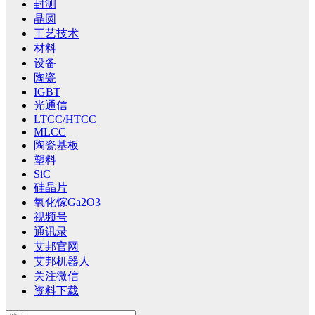
封测
晶圆
工艺技术
材料
设备
陶瓷
IGBT
光通信
LTCC/HTCC
MLCC
陶瓷基板
塑料
SiC
硅晶片
氧化镓Ga2O3
视频号
通讯录
艾邦官网
艾邦机器人
关注微信
资料下载