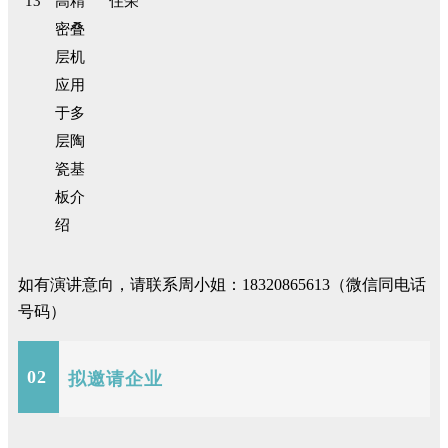
13
高精
住荣
密叠
层机
应用
于多
层陶
瓷基
板介
绍
如有演讲意向，请联系周小姐：18320865613（微信同电话
号码）
02
拟邀请企业