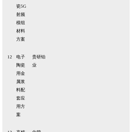
瓷5G
射频
模组
材料
方案
12
电子
贵研铂
陶瓷
业
用金
属浆
料配
套应
用方
案