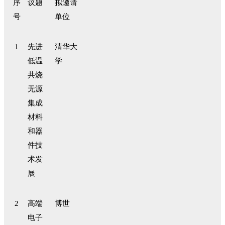
序
议题
拟邀请
号
单位
1
先进
清华大
低温
学
共烧
无源
集成
材料
和器
件技
术发
展
2
高端
博世
电子