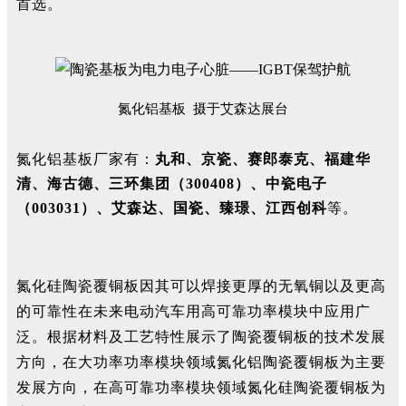
首选。
氮化铝基板 摄于
艾森达
展台
氮化铝基板厂家有：
丸和、
京瓷、
赛郎泰克、福建华
清、
海古德、
三环集团（300408）、中瓷电子
（003031）、艾森达、国瓷、
臻璟、
江西创科
等。
氮化硅陶瓷覆铜板因其可以焊接更厚的无氧铜以及更高
的可靠性在未来电动汽车用高可靠功率模块中应用广
泛。根据材料及工艺特性展示了陶瓷覆铜板的技术发展
方向，在大功率功率模块领域氮化铝陶瓷覆铜板为主要
发展方向，在高可靠功率模块领域氮化硅陶瓷覆铜板为