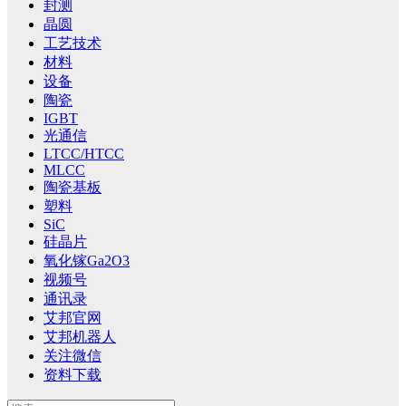
封测
晶圆
工艺技术
材料
设备
陶瓷
IGBT
光通信
LTCC/HTCC
MLCC
陶瓷基板
塑料
SiC
硅晶片
氧化镓Ga2O3
视频号
通讯录
艾邦官网
艾邦机器人
关注微信
资料下载