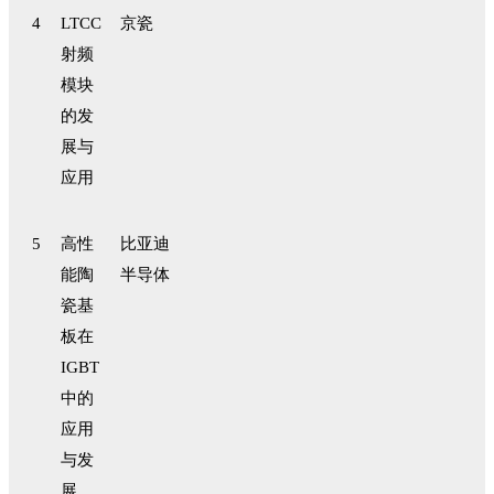
4
LTCC
京瓷
射频
模块
的发
展与
应用
5
高性
比亚迪
能陶
半导体
瓷基
板在
IGBT
中的
应用
与发
展