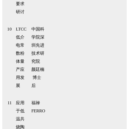
要求
研讨
10
LTCC
中国科
低介
学院深
电常
圳先进
数粉
技术研
体量
究院
产应
颜廷楠
用发
博士
展
后
11
应用
福禄
于低
FERRO
温共
烧陶