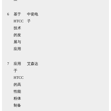
6
基于
中瓷电
HTCC
子
技术
的发
展与
应用
7
应用
艾森达
于
HTCC
的高
性能
粉体
制备