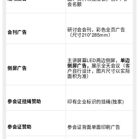
会名额
研讨会会刊，彩色全页广告
会刊广告
（尺寸210*285mm）
主讲屏幕LED两边侧屏，
单边
侧屏广告，
展示全天会议（客
侧屏广告
户自行设计，图片尺寸以实际
面积为准）
参会证挂绳赞助
印有企业标识的挂绳(独家)
参会证赞助
参会证背面单面印刷广告