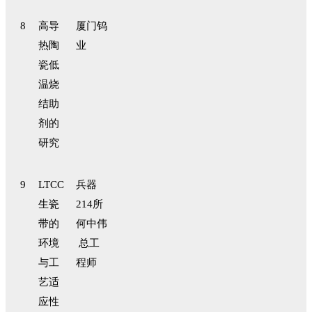
8
高导
厦门钨
热陶
业
瓷低
温烧
结助
剂的
研究
9
LTCC
兵器
生瓷
214
所
带的
何中伟
环境
总工
与工
程师
艺适
应性