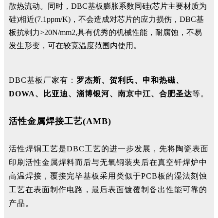
散热流动。同时，DBC基板膨胀系数同硅(芯片主要材质为
硅)相近(7.1ppm/K)，不会造成对芯片的应力损伤，DBC基
板抗剥力>20N/mm2,具有优秀的机械性能，耐腐蚀，不易
发生形变，可在较宽温度范围内使用。
DBC基板厂家有：
罗杰斯、贺利氏、申和热磁、
DOWA、比亚迪、淄博银河、南京中江、合肥圣达
等。
活性金属焊接工艺(AMB)
活性焊铜工艺是DBC工艺的进一步发展，先将陶瓷表面
印刷活性金属焊料而后与无氧铜装夹后在真空钎焊炉中
高温焊接，覆接完毕基板采用类似于PCB板的湿法刻蚀
工艺在表面制作电路，最后表面镀覆制备出性能可靠的
产品。