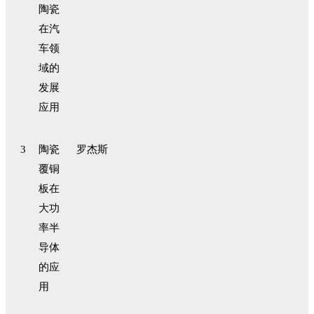
陶瓷
在汽
车领
域的
发展
应用
3
陶瓷
罗杰斯
覆铜
板在
大功
率半
导体
的应
用