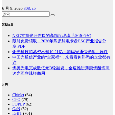
6 月 9, 2026
808, ab
近期文章
NEG支撑光纤连接的高精度玻璃毛细管介绍
限时免费领取！2026年陶瓷静电卡盘ESC产业报告分
享.PDF
炬光科技拟募资不超10.21亿元加码光通信光学元器件
中国光通信产业的“全家福”，来看看你熟悉的企业都有
谁
铌奥光电完成数亿元B轮融资，全速推进薄膜铌酸锂高
速光互联规模商用
分类
Chiplet
(64)
CPO
(79)
FOPLP
(62)
GaN
(52)
IGBT
(701)