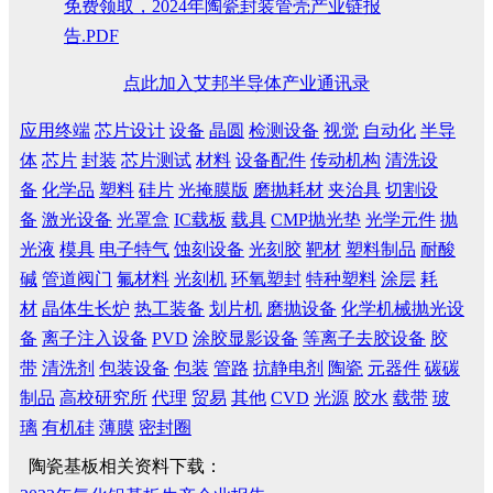
免费领取，2024年陶瓷封装管壳产业链报
告.PDF
点此加入艾邦半导体产业通讯录
应用终端
芯片设计
设备
晶圆
检测设备
视觉
自动化
半导
体
芯片
封装
芯片测试
材料
设备配件
传动机构
清洗设
备
化学品
塑料
硅片
光掩膜版
磨抛耗材
夹治具
切割设
备
激光设备
光罩盒
IC载板
载具
CMP抛光垫
光学元件
抛
光液
模具
电子特气
蚀刻设备
光刻胶
靶材
塑料制品
耐酸
碱
管道阀门
氟材料
光刻机
环氧塑封
特种塑料
涂层
耗
材
晶体生长炉
热工装备
划片机
磨抛设备
化学机械抛光设
备
离子注入设备
PVD
涂胶显影设备
等离子去胶设备
胶
带
清洗剂
包装设备
包装
管路
抗静电剂
陶瓷
元器件
碳碳
制品
高校研究所
代理
贸易
其他
CVD
光源
胶水
载带
玻
璃
有机硅
薄膜
密封圈
陶瓷基板相关资料下载：