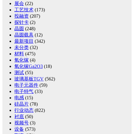
展会
(22)
工艺技术
(173)
投融资
(207)
探针卡
(2)
晶圆
(248)
晶圆载具
(12)
最新项目
(342)
未分类
(32)
材料
(475)
氧化镓
(4)
氧化镓Ga2O3
(18)
测试
(55)
玻璃基板TGV
(562)
电子元器件
(59)
电子特气
(33)
电感
(15)
硅晶片
(78)
行业动态
(822)
衬底
(50)
视频号
(3)
设备
(573)