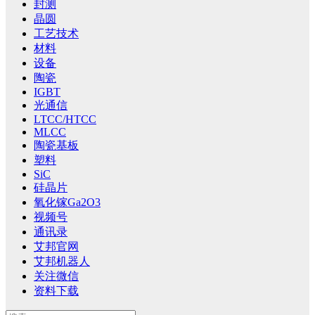
封测
晶圆
工艺技术
材料
设备
陶瓷
IGBT
光通信
LTCC/HTCC
MLCC
陶瓷基板
塑料
SiC
硅晶片
氧化镓Ga2O3
视频号
通讯录
艾邦官网
艾邦机器人
关注微信
资料下载