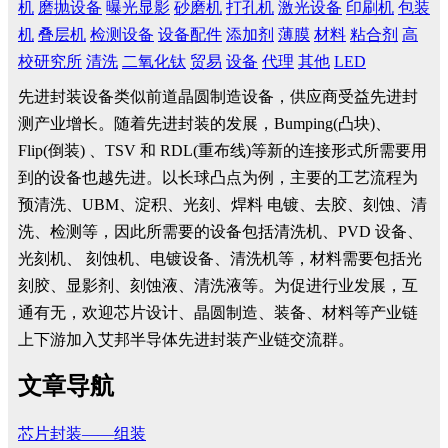
机
磨抛设备
曝光显影
砂磨机
打孔机
激光设备
印刷机
包装
机
叠层机
检测设备
设备配件
添加剂
薄膜
材料
粘合剂
高
校研究所
清洗
二氧化钛
贸易
设备
代理
其他
LED
先进封装设备类似前道晶圆制造设备，供应商受益先进封
测产业增长。随着先进封装的发展，Bumping(凸块)、
Flip(倒装) 、TSV 和 RDL(重布线)等新的连接形式所需要用
到的设备也越先进。以长球凸点为例，主要的工艺流程为
预清洗、UBM、淀积、光刻、焊料 电镀、去胶、刻蚀、清
洗、检测等，因此所需要的设备包括清洗机、PVD 设备、
光刻机、 刻蚀机、电镀设备、清洗机等，材料需要包括光
刻胶、显影剂、刻蚀液、清洗液等。为促进行业发展，互
通有无，欢迎芯片设计、晶圆制造、装备、材料等产业链
上下游加入艾邦半导体先进封装产业链交流群。
文章导航
芯片封装——组装