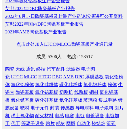
2022年氮化铝基板生产企业报告
艾邦2022年DBC陶瓷基板产业报告
2022年6月17日陶瓷基板及封装产业链论坛演讲可公开资料
艾邦2022年国内DPC陶瓷基板产业报告
2021年AMB陶瓷基板产业报告
点击此处加入LTCC/MLCC/陶瓷基板产业通讯录
成员: 5306人， 热度: 153517
陶瓷
天线
通讯
终端
汽车配件
滤波器
电子陶
瓷
LTCC
MLCC
HTCC
DBC
AMB
DPC
厚膜基板
氧化铝粉
体
氮化铝粉体
氮化硅粉体
碳化硅粉体
氧化铍粉体
粉体
生
瓷带
陶瓷基板
氧化铝基板
切割机
线路板
铜材
氮化铝基
板
氧化铍基板
碳化硅基板
氮化硅基板
玻璃粉
集成电路
镀
膜设备
靶材
电子元件
封装
传感器
导电材料
电子浆料
划片
机
稀土氧化物
耐火材料
电感
电容
电镀
电镀设备
电镀加
工
代工
等离子设备
贴片
耗材
网版
自动化
烧结炉
流延