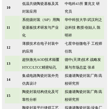
低温共烧陶瓷基板及其
中电科43所 董兆文 研
10
封装应用
究员
系统级封装（SiP）用陶
华中科技大学/武汉利之
11
瓷基板技术研发与产业
达科技 教授/创始人 陈
化
明祥
薄膜技术在电子封装中
七星华创微电子 工程师
12
的应用
任凯
超快激光AOD技术颠覆
德中(天津)技术 战略发
13
HTCC/LTCC精密钻孔
展与市场总监 张卓
集成电路陶瓷封装外壳
拟邀请陶瓷封装厂商/高
14
仿真设计
校研究所
陶瓷封装结构优化及可
拟邀请陶瓷封装厂商/高
15
靠性分析
校研究所
陶瓷封装平行缝焊工艺
拟邀请陶瓷封装/设备厂