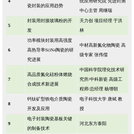
4
统应用研究院 先进封测
瓷封装的应用趋势
中心主管 周继瑞
封装用封接玻璃粉的开
天力创 项目经理 于洪
5
发
林
功率模块封装用高强度
中材高新氮化物陶瓷 高
6
高热导率Si
N
陶瓷的研
3
4
级专家 张伟儒
究进展
中国科学院理化技术研
高品质氮化硅粉体燃烧
7
究所/中科新瓷 高级工
合成技术新进展
程师/总经理 杨增朝
钙钛矿型铁电介质陶瓷
电子科技大学 唐斌 教
8
开发及应用
授
电子封装陶瓷基板关键
9
河北东方泰阳
的制备技术