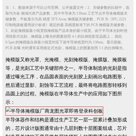
注：1、数据来源于可比公司官网、公开披露文件；2、关键参数的比较中，选
取均为各 领域代表产品参数，其中半导体为 130nm 工艺节点半导体掩模版关
键参数，平板显示为高 精度 TFT-Array 掩模版关键参数，PCB 为《IPC-2221
印制电路板通用设计标准》规定的最 高精度标准下的 PCB 掩模版关键参数；
3、此处掩模版最小线宽指掩模版产品本身的最小线宽。由于半导体光刻时使
用投影式光刻，掩模版上曝光的图案按照 4:1 的比例投影至晶圆上， 因此
0.5μm 的掩模版自身最小线宽对应下游半导体线宽约为 130nm。显示面板、
PCB 在曝 光时通常采用接近式光刻，掩模版上的图案按照 1:1 的比例曝光。
掩模版又称光罩、光掩模、光刻掩模版、掩膜版、掩膜板
等，是光刻工艺中关键部件之一。半导体制造的光刻是指
通过曝光工序，在晶圆表面的光刻胶上刻画出电路图形，
然后通过显影、刻蚀等工艺流程，最终将电路图形转移到
晶圆上的过程。掩模版在半导体生产中的应用如下图所
示：
半导体器件和结构是通过生产工艺一层一层累计叠加形成
的，芯片设计版图通常由十几层到数十层图案组成，芯片