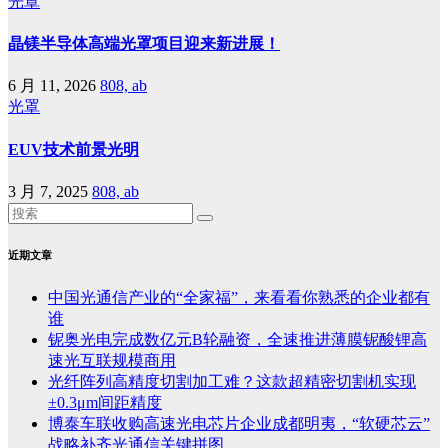
光罩
晶镁半导体高端光罩项目迎来新进展！
6 月 11, 2026
808, ab
光罩
EUV技术前景光明
3 月 7, 2025
808, ab
近期文章
中国光通信产业的“全家福”，来看看你熟悉的企业都有
谁
铌奥光电完成数亿元B轮融资，全速推进薄膜铌酸锂高
速光互联规模商用
光纤阵列高精度切割加工难？这款超精密切割机实现
±0.3μm间距精度
博泰车联收购高速光电芯片企业成都明夷，“软硬芯云”
战略补齐光通信关键拼图