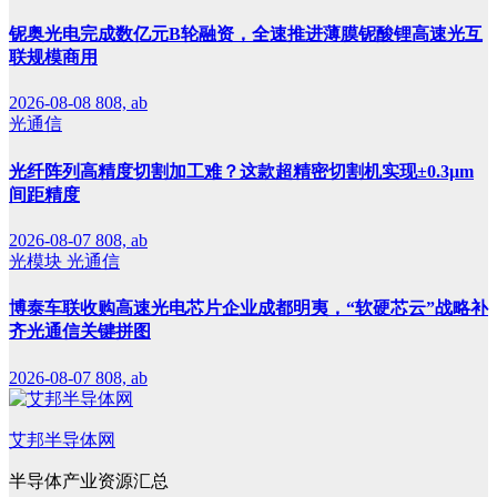
铌奥光电完成数亿元B轮融资，全速推进薄膜铌酸锂高速光互
联规模商用
2026-08-08
808, ab
光通信
光纤阵列高精度切割加工难？这款超精密切割机实现±0.3μm
间距精度
2026-08-07
808, ab
光模块
光通信
博泰车联收购高速光电芯片企业成都明夷，“软硬芯云”战略补
齐光通信关键拼图
2026-08-07
808, ab
艾邦半导体网
半导体产业资源汇总