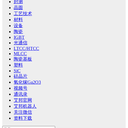
封测
晶圆
工艺技术
材料
设备
陶瓷
IGBT
光通信
LTCC/HTCC
MLCC
陶瓷基板
塑料
SiC
硅晶片
氧化镓Ga2O3
视频号
通讯录
艾邦官网
艾邦机器人
关注微信
资料下载