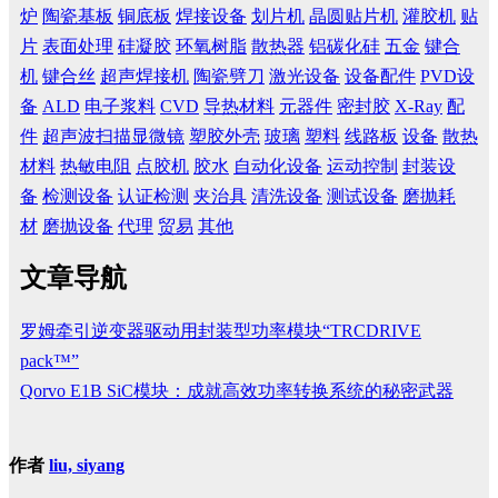
炉
陶瓷基板
铜底板
焊接设备
划片机
晶圆贴片机
灌胶机
贴
片
表面处理
硅凝胶
环氧树脂
散热器
铝碳化硅
五金
键合
机
键合丝
超声焊接机
陶瓷劈刀
激光设备
设备配件
PVD设
备
ALD
电子浆料
CVD
导热材料
元器件
密封胶
X-Ray
配
件
超声波扫描显微镜
塑胶外壳
玻璃
塑料
线路板
设备
散热
材料
热敏电阻
点胶机
胶水
自动化设备
运动控制
封装设
备
检测设备
认证检测
夹治具
清洗设备
测试设备
磨抛耗
材
磨抛设备
代理
贸易
其他
文章导航
罗姆牵引逆变器驱动用封装型功率模块“TRCDRIVE
pack™”
Qorvo E1B SiC模块：成就高效功率转换系统的秘密武器
作者
liu, siyang