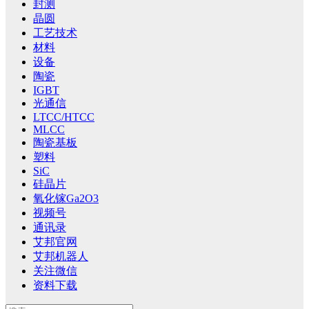
封测
晶圆
工艺技术
材料
设备
陶瓷
IGBT
光通信
LTCC/HTCC
MLCC
陶瓷基板
塑料
SiC
硅晶片
氧化镓Ga2O3
视频号
通讯录
艾邦官网
艾邦机器人
关注微信
资料下载