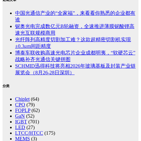
中国光通信产业的“全家福”，来看看你熟悉的企业都有
谁
铌奥光电完成数亿元B轮融资，全速推进薄膜铌酸锂高
速光互联规模商用
光纤阵列高精度切割加工难？这款超精密切割机实现
±0.3μm间距精度
博泰车联收购高速光电芯片企业成都明夷，“软硬芯云”
战略补齐光通信关键拼图
SCHMID迅得科技将亮相2026年玻璃基板及封装产业链
展览会（8月26-28日深圳）
分类
Chiplet
(64)
CPO
(79)
FOPLP
(62)
GaN
(52)
IGBT
(701)
LED
(27)
LTCC/HTCC
(175)
MEMS
(3)