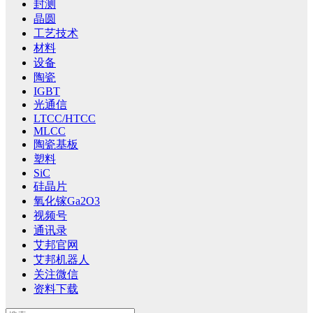
封测
晶圆
工艺技术
材料
设备
陶瓷
IGBT
光通信
LTCC/HTCC
MLCC
陶瓷基板
塑料
SiC
硅晶片
氧化镓Ga2O3
视频号
通讯录
艾邦官网
艾邦机器人
关注微信
资料下载