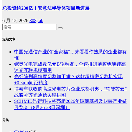
总投资约230亿！安意法半导体项目新进展
6 月 12, 2026
808, ab
近期文章
中国光通信产业的“全家福”，来看看你熟悉的企业都有
谁
铌奥光电完成数亿元B轮融资，全速推进薄膜铌酸锂高
速光互联规模商用
光纤阵列高精度切割加工难？这款超精密切割机实现
±0.3μm间距精度
博泰车联收购高速光电芯片企业成都明夷，“软硬芯云”
战略补齐光通信关键拼图
SCHMID迅得科技将亮相2026年玻璃基板及封装产业链
展览会（8月26-28日深圳）
分类