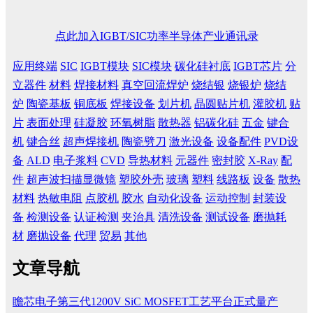
点此加入IGBT/SIC功率半导体产业通讯录
应用终端
SIC
IGBT模块
SIC模块
碳化硅衬底
IGBT芯片
分
立器件
材料
焊接材料
真空回流焊炉
烧结银
烧银炉
烧结
炉
陶瓷基板
铜底板
焊接设备
划片机
晶圆贴片机
灌胶机
贴
片
表面处理
硅凝胶
环氧树脂
散热器
铝碳化硅
五金
键合
机
键合丝
超声焊接机
陶瓷劈刀
激光设备
设备配件
PVD设
备
ALD
电子浆料
CVD
导热材料
元器件
密封胶
X-Ray
配
件
超声波扫描显微镜
塑胶外壳
玻璃
塑料
线路板
设备
散热
材料
热敏电阻
点胶机
胶水
自动化设备
运动控制
封装设
备
检测设备
认证检测
夹治具
清洗设备
测试设备
磨抛耗
材
磨抛设备
代理
贸易
其他
文章导航
瞻芯电子第三代1200V SiC MOSFET工艺平台正式量产