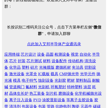
群：
长按识别二维码关注公众号，点击下方菜单栏左侧“
微信
群
”，申请加入群聊
点此加入艾邦半导体产业通讯录
应用终端
芯片设计
设备
晶圆
检测设备
视觉
自动化
半导
体
芯片
封装
芯片测试
材料
设备配件
传动机构
清洗设
备
化学品
塑料
硅片
光掩膜版
磨抛耗材
夹治具
切割设
备
激光设备
光罩盒
IC载板
载具
CMP抛光垫
光学元件
抛
光液
模具
电子特气
蚀刻设备
光刻胶
靶材
塑料制品
耐酸
碱
管道阀门
氟材料
光刻机
环氧塑封
特种塑料
涂层
耗
材
晶体生长炉
热工装备
划片机
磨抛设备
化学机械抛光设
备
离子注入设备
PVD
涂胶显影设备
等离子去胶设备
胶
带
清洗剂
包装设备
包装
管路
抗静电剂
陶瓷
元器件
碳碳