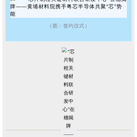
（图：签约仪式）