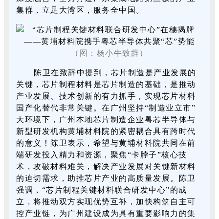
集群，立足大湾区，服务全中国。
（图：杨小牛致辞）
陈卫在致辞中提到，芯片制造是产业发展的
关键，芯片制程材料是芯片制造的基础，是推动
产业发展、技术创新的有力抓手，实现芯片材料
国产化替代非常关键。在广州坚持“制造业立市”
大环境下，广州本地芯片制造企业粤芯半导体与
新型研发机构黄埔材料院的紧密耦合具有跨时代
的意义！陈卫表示，希望与黄埔材料院共同在前
端研发投入精力和资源，聚焦“卡脖子”核心技
术，攻破材料难关，解决产业发展对关键新材料
的迫切需求，助推芯片产业的高质量发展。陈卫
强调，“芯片制程关键材料联合研发中心”的成
立，将推动双方实现优势互补，加快构筑自主可
控产业链，为广州建设成为具有重要影响力的集