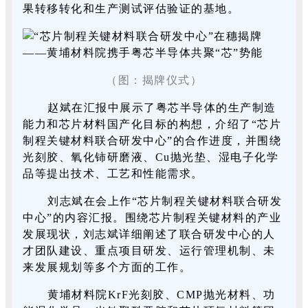
果转移转化和生产测试评估验证的基地。
（图：揭牌仪式）
赵斌在汇报中展示了粤芯半导体的生产制造
能力和芯片材料国产化目标的构想，介绍了“芯片
制程关键材料联合研发中心”的合作进度，并围绕
光刻胶、氧化铈研磨液、Cu抛光垫、湿电子化学
品等提出技术、工艺和性能需求。
刘志斌在会上作“芯片制程关键材料联合研发
中心”的内容汇报。围绕芯片制程关键材料的产业
发展现状，刘志斌详细阐述了联合研发中心的人
才团队建设、重点项目研发、运行管理机制、未
来发展规划等多个方面的工作。
黄埔材料院
KrF光刻胶
、
CMP抛光材料
、
功