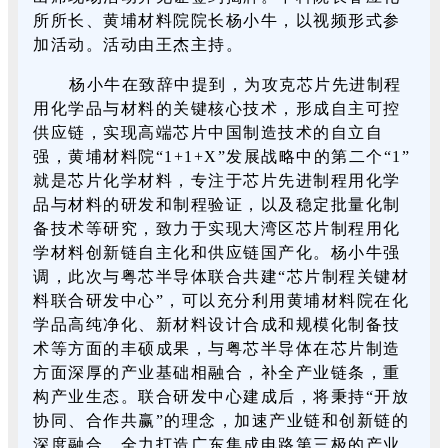
所所长、黄埔材料院院长杨小牛，以视频形式参
加活动。活动由王杰主持。
杨小牛在致辞中提到，为攻克芯片先进制程
用化学品与材料的关键核心技术，形成自主可控
供应链，实现高端芯片中国制造技术的自立自
强，黄埔材料院“1+1+X”发展战略中的第二个“1”
就是芯片化学材料，专注于芯片先进制程用化学
品与材料的研发和制程验证，以及稳定批量化制
备技术等研究，致力于实现大湾区芯片制程用化
学材料创新链自主化和供应链国产化。杨小牛强
调，此次与粤芯半导体联合共建“芯片制程关键材
料联合研发中心”，可以充分利用黄埔材料院在化
学品高纯净化、新材料设计合成和规模化制备技
术等方面的丰硕成果，与粤芯半导体在芯片制造
方面深厚的产业基础相融合，补全产业链条，重
构产业生态。联合研发中心建成后，将秉持“开放
协同、合作共赢”的理念，加速产业链和创新链的
深度融合，全力打造广东集成电路第三极的产业