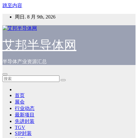
跳至内容
周日. 8 月 9th, 2026
艾邦半导体网
半导体产业资源汇总
首页
展会
行业动态
最新项目
先进封装
TGV
SIP封装