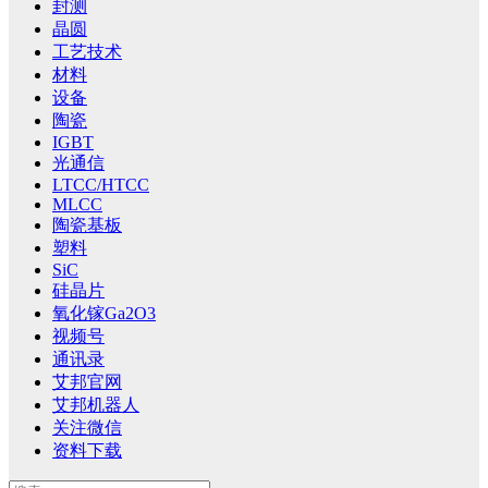
封测
晶圆
工艺技术
材料
设备
陶瓷
IGBT
光通信
LTCC/HTCC
MLCC
陶瓷基板
塑料
SiC
硅晶片
氧化镓Ga2O3
视频号
通讯录
艾邦官网
艾邦机器人
关注微信
资料下载