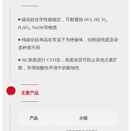
1
◾ 碳化硅化学性能稳定，可耐腐蚀 HCI, HF, H₂,
H₂SO₄, NaOH等物质
◾ 纯碳化硅单晶在常温下为绝缘体，但根据纯度及杂
质种类不同
◾ SiC表面进行 CVD后，表面涂层可防止其他元素扩
散，并增加酸性环境中的耐蚀性
主要产品
2
产品
介绍