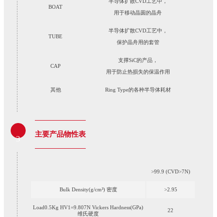
半导体扩散CVD工艺中，
BOAT
用于移动晶圆的晶舟
半导体扩散CVD工艺中，
TUBE
保护晶舟用的套管
支撑SiC的产品，
CAP
用于防止热损失的保温作用
其他
Ring Type的各种半导体耗材
主要产品物性表
3
>99.9 (CVD>7N)
_
Bulk Density(g/cm³) 密度
>2.95
Load0.5Kg HV1=9.807N Vickers Hardness(GPa)
22
维氏硬度