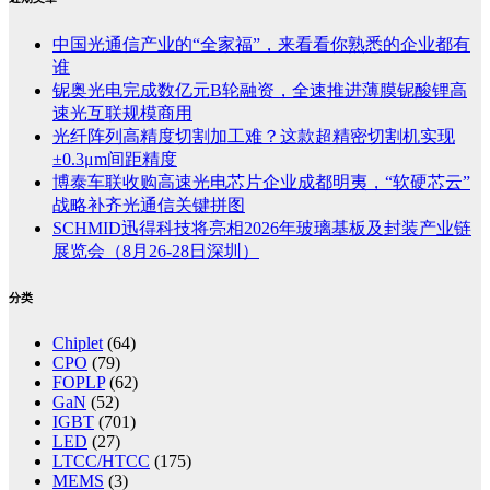
中国光通信产业的“全家福”，来看看你熟悉的企业都有
谁
铌奥光电完成数亿元B轮融资，全速推进薄膜铌酸锂高
速光互联规模商用
光纤阵列高精度切割加工难？这款超精密切割机实现
±0.3μm间距精度
博泰车联收购高速光电芯片企业成都明夷，“软硬芯云”
战略补齐光通信关键拼图
SCHMID迅得科技将亮相2026年玻璃基板及封装产业链
展览会（8月26-28日深圳）
分类
Chiplet
(64)
CPO
(79)
FOPLP
(62)
GaN
(52)
IGBT
(701)
LED
(27)
LTCC/HTCC
(175)
MEMS
(3)