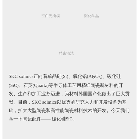
空白光掩模
湿化学品
精密清洗
SKC solmics正向着单晶硅(Si)、氧化铝(Al
O
)、碳化硅
2
3
(SiC)、石英(Quartz)等半导体工艺用精细陶瓷新材料的开
发、生产和加工业务迈进，为材料韩国国产化做出了巨大贡
献。目前，SKC solmics以优秀的研究人力和开发设备为基
础，扩大大型陶瓷和高性能陶瓷材料技术的开发。
今天我们
聊一下陶瓷配件—— 碳化硅SiC。