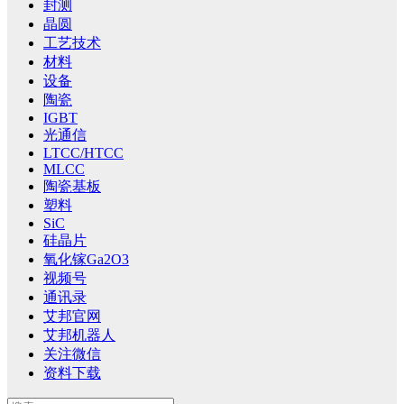
封测
晶圆
工艺技术
材料
设备
陶瓷
IGBT
光通信
LTCC/HTCC
MLCC
陶瓷基板
塑料
SiC
硅晶片
氧化镓Ga2O3
视频号
通讯录
艾邦官网
艾邦机器人
关注微信
资料下载