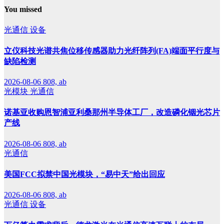
You missed
光通信
设备
立仪科技光谱共焦位移传感器助力光纤阵列(FA)端面平行度与
缺陷检测
2026-08-06
808, ab
光模块
光通信
诺基亚收购恩智浦亚利桑那州半导体工厂，改造磷化铟光芯片
产线
2026-08-06
808, ab
光通信
美国FCC拟禁中国光模块，“易中天”给出回应
2026-08-06
808, ab
光通信
设备