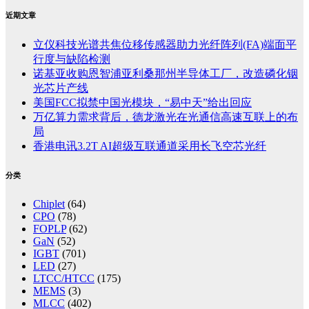
近期文章
立仪科技光谱共焦位移传感器助力光纤阵列(FA)端面平
行度与缺陷检测
诺基亚收购恩智浦亚利桑那州半导体工厂，改造磷化铟
光芯片产线
美国FCC拟禁中国光模块，“易中天”给出回应
万亿算力需求背后，德龙激光在光通信高速互联上的布
局
香港电讯3.2T AI超级互联通道采用长飞空芯光纤
分类
Chiplet
(64)
CPO
(78)
FOPLP
(62)
GaN
(52)
IGBT
(701)
LED
(27)
LTCC/HTCC
(175)
MEMS
(3)
MLCC
(402)