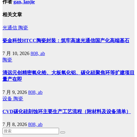
作者
gan, lanjie
相关文章
光通信
陶瓷
瓷金科技HTCC陶瓷封装：筑牢高速光通信国产化高端基石
7 月 10, 2026
808, ab
陶瓷
清远元创精密氧化锆、大板氧化铝、碳化硅聚焦环等扩建项目
量产在即
7 月 9, 2026
808, ab
设备
陶瓷
CVD碳化硅刻蚀环主要生产工艺流程（附材料及设备清单）
7 月 8, 2026
808, ab