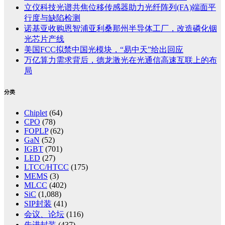
立仪科技光谱共焦位移传感器助力光纤阵列(FA)端面平
行度与缺陷检测
诺基亚收购恩智浦亚利桑那州半导体工厂，改造磷化铟
光芯片产线
美国FCC拟禁中国光模块，“易中天”给出回应
万亿算力需求背后，德龙激光在光通信高速互联上的布
局
分类
Chiplet
(64)
CPO
(78)
FOPLP
(62)
GaN
(52)
IGBT
(701)
LED
(27)
LTCC/HTCC
(175)
MEMS
(3)
MLCC
(402)
SiC
(1,088)
SIP封装
(41)
会议、论坛
(116)
先进封装
(437)