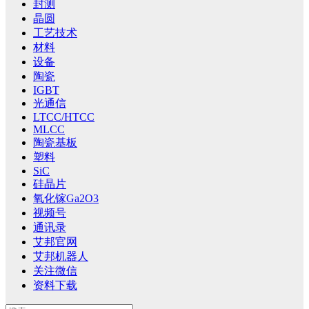
封测
晶圆
工艺技术
材料
设备
陶瓷
IGBT
光通信
LTCC/HTCC
MLCC
陶瓷基板
塑料
SiC
硅晶片
氧化镓Ga2O3
视频号
通讯录
艾邦官网
艾邦机器人
关注微信
资料下载