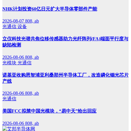
NHK计划投资60亿日元扩大半导体零部件产能
2026-08-07
808, ab
光通信
设备
立仪科技光谱共焦位移传感器助力光纤阵列(FA)端面平行度与
缺陷检测
2026-08-06
808, ab
光模块
光通信
诺基亚收购恩智浦亚利桑那州半导体工厂，改造磷化铟光芯片
产线
2026-08-06
808, ab
光通信
美国FCC拟禁中国光模块，“易中天”给出回应
2026-08-06
808, ab