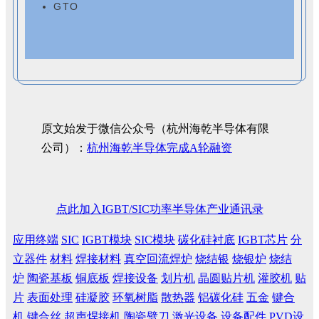
GTO
原文始发于微信公众号（杭州海乾半导体有限
公司）：
杭州海乾半导体完成A轮融资
点此加入IGBT/SIC功率半导体产业通讯录
应用终端
SIC
IGBT模块
SIC模块
碳化硅衬底
IGBT芯片
分
立器件
材料
焊接材料
真空回流焊炉
烧结银
烧银炉
烧结
炉
陶瓷基板
铜底板
焊接设备
划片机
晶圆贴片机
灌胶机
贴
片
表面处理
硅凝胶
环氧树脂
散热器
铝碳化硅
五金
键合
机
键合丝
超声焊接机
陶瓷劈刀
激光设备
设备配件
PVD设