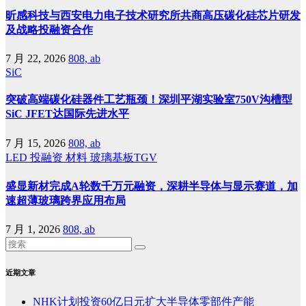
昕感科技与西安电力电子技术研究所共商高压碳化硅芯片研发
及战略投融资合作
7 月 22, 2026
808, ab
SiC
突破高端碳化硅器件工艺瓶颈！深圳平湖实验室750V沟槽型
SiC JFET达国际先进水平
7 月 15, 2026
808, ab
LED
投融资
材料
玻璃基板TGV
盛显新材完成A轮数千万元融资，深耕半导体与显示赛道，加
速超薄玻璃跨界应用布局
7 月 1, 2026
808, ab
近期文章
NHK计划投资60亿日元扩大半导体零部件产能