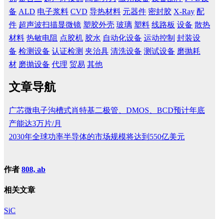
备
ALD
电子浆料
CVD
导热材料
元器件
密封胶
X-Ray
配
件
超声波扫描显微镜
塑胶外壳
玻璃
塑料
线路板
设备
散热
材料
热敏电阻
点胶机
胶水
自动化设备
运动控制
封装设
备
检测设备
认证检测
夹治具
清洗设备
测试设备
磨抛耗
材
磨抛设备
代理
贸易
其他
文章导航
广芯微电子沟槽式肖特基二极管、DMOS、BCD预计年底
产能达3万片/月
2030年全球功率半导体的市场规模将达到550亿美元
作者
808, ab
相关文章
SiC