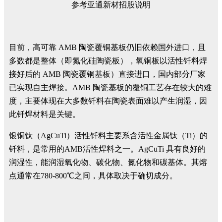
参考亚通新材招股说明
目前，高可靠 AMB 陶瓷覆铜基板仍旧依赖国外进口，且
多数都是整体（即氮化硅陶瓷板），氧铜板以活性钎料焊
接好后的 AMB 陶瓷覆铜基板）直接进口，国内部分厂家
已实现自主焊接。AMB 陶瓷基板的覆铜工艺存在较大的难
度，主要体现在大多数钎料在陶瓷表面难以产生润湿，因
此钎焊材料是关键。
银铜钛（AgCuTi）活性钎料主要系含活性金属钛（Ti）的
钎料，是常用的AMB活性焊料之一。AgCuTi 具有良好的
润湿性，能润湿氧化物、碳化物、氮化物和碳基体。其熔
点通常在780-800℃之间，具体取决于确切成分。