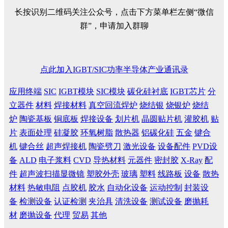
长按识别二维码关注公众号，点击下方菜单栏左侧“微信
群”，申请加入群聊
点此加入IGBT/SIC功率半导体产业通讯录
应用终端
SIC
IGBT模块
SIC模块
碳化硅衬底
IGBT芯片
分
立器件
材料
焊接材料
真空回流焊炉
烧结银
烧银炉
烧结
炉
陶瓷基板
铜底板
焊接设备
划片机
晶圆贴片机
灌胶机
贴
片
表面处理
硅凝胶
环氧树脂
散热器
铝碳化硅
五金
键合
机
键合丝
超声焊接机
陶瓷劈刀
激光设备
设备配件
PVD设
备
ALD
电子浆料
CVD
导热材料
元器件
密封胶
X-Ray
配
件
超声波扫描显微镜
塑胶外壳
玻璃
塑料
线路板
设备
散热
材料
热敏电阻
点胶机
胶水
自动化设备
运动控制
封装设
备
检测设备
认证检测
夹治具
清洗设备
测试设备
磨抛耗
材
磨抛设备
代理
贸易
其他