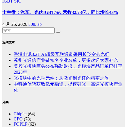
IGBT
SiC
士兰微：汽车、光伏IGBT/SiC营收32.73亿，同比增长43%
4 月 25, 2026
808, ab
近期文章
香港电讯3.2T AI超级互联通道采用长飞空芯光纤
苏州光通信产业链知名企业名单，更多欢迎大家补充
美股光模块巨头公布强劲财报，光模块产品订单已排至
2028年
光模块中的光学元件：从激光到光纤的精密之旅
中科通信斩获数亿元融资，提速硅光、高速光模块产业
化
分类
Chiplet
(64)
CPO
(78)
FOPLP
(62)