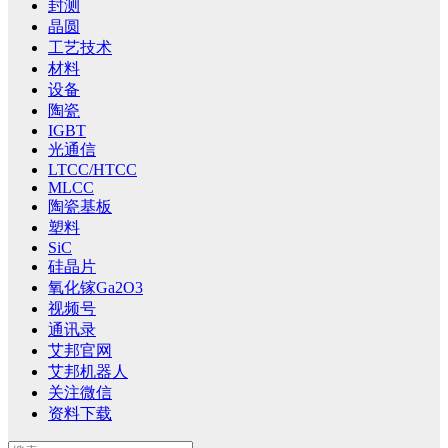
封测
晶圆
工艺技术
材料
设备
陶瓷
IGBT
光通信
LTCC/HTCC
MLCC
陶瓷基板
塑料
SiC
硅晶片
氧化镓Ga2O3
视频号
通讯录
艾邦官网
艾邦机器人
关注微信
资料下载