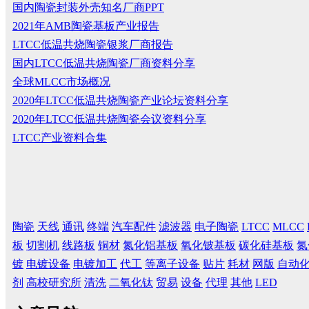
国内陶瓷封装外壳知名厂商PPT
2021年AMB陶瓷基板产业报告
LTCC低温共烧陶瓷银浆厂商报告
国内LTCC低温共烧陶瓷厂商资料分享
全球MLCC市场概况
2020年LTCC低温共烧陶瓷产业论坛资料分享
2020年LTCC低温共烧陶瓷会议资料分享
LTCC产业资料合集
陶瓷
天线
通讯
终端
汽车配件
滤波器
电子陶瓷
LTCC
MLCC
板
切割机
线路板
铜材
氮化铝基板
氧化铍基板
碳化硅基板
氮
镀
电镀设备
电镀加工
代工
等离子设备
贴片
耗材
网版
自动
剂
高校研究所
清洗
二氧化钛
贸易
设备
代理
其他
LED