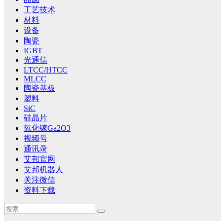
工艺技术
材料
设备
陶瓷
IGBT
光通信
LTCC/HTCC
MLCC
陶瓷基板
塑料
SiC
硅晶片
氧化镓Ga2O3
视频号
通讯录
艾邦官网
艾邦机器人
关注微信
资料下载