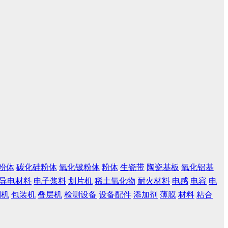
粉体
碳化硅粉体
氧化铍粉体
粉体
生瓷带
陶瓷基板
氧化铝基
导电材料
电子浆料
划片机
稀土氧化物
耐火材料
电感
电容
电
刷机
包装机
叠层机
检测设备
设备配件
添加剂
薄膜
材料
粘合