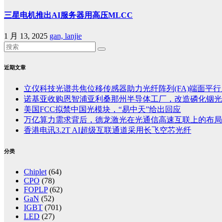
三星电机推出AI服务器用高压MLCC
1 月 13, 2025
gan, lanjie
近期文章
立仪科技光谱共焦位移传感器助力光纤阵列(FA)端面平
诺基亚收购恩智浦亚利桑那州半导体工厂，改造磷化铟光
美国FCC拟禁中国光模块，“易中天”给出回应
万亿算力需求背后，德龙激光在光通信高速互联上的布局
香港电讯3.2T AI超级互联通道采用长飞空芯光纤
分类
Chiplet
(64)
CPO
(78)
FOPLP
(62)
GaN
(52)
IGBT
(701)
LED
(27)