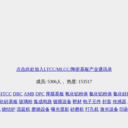
点击此处加入LTCC/MLCC/陶瓷基板产业通讯录
成员: 5306人， 热度: 153517
HTCC
DBC
AMB
DPC
厚膜基板
氧化铝粉体
氮化铝粉体
氮化硅
化硅基板
玻璃粉
集成电路
镀膜设备
靶材
电子元件
封装
传感器
化
烧结炉
流延机
磨抛设备
曝光显影
砂磨机
打孔机
激光设备
印