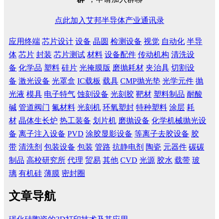
点此加入艾邦半导体产业通讯录
应用终端
芯片设计
设备
晶圆
检测设备
视觉
自动化
半导
体
芯片
封装
芯片测试
材料
设备配件
传动机构
清洗设
备
化学品
塑料
硅片
光掩膜版
磨抛耗材
夹治具
切割设
备
激光设备
光罩盒
IC载板
载具
CMP抛光垫
光学元件
抛
光液
模具
电子特气
蚀刻设备
光刻胶
靶材
塑料制品
耐酸
碱
管道阀门
氟材料
光刻机
环氧塑封
特种塑料
涂层
耗
材
晶体生长炉
热工装备
划片机
磨抛设备
化学机械抛光设
备
离子注入设备
PVD
涂胶显影设备
等离子去胶设备
胶
带
清洗剂
包装设备
包装
管路
抗静电剂
陶瓷
元器件
碳碳
制品
高校研究所
代理
贸易
其他
CVD
光源
胶水
载带
玻
璃
有机硅
薄膜
密封圈
文章导航