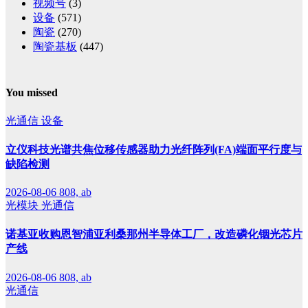
视频号
(3)
设备
(571)
陶瓷
(270)
陶瓷基板
(447)
You missed
光通信
设备
立仪科技光谱共焦位移传感器助力光纤阵列(FA)端面平行度与
缺陷检测
2026-08-06
808, ab
光模块
光通信
诺基亚收购恩智浦亚利桑那州半导体工厂，改造磷化铟光芯片
产线
2026-08-06
808, ab
光通信