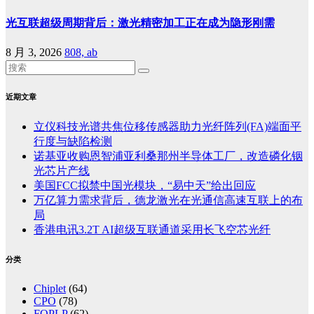
光互联超级周期背后：激光精密加工正在成为隐形刚需
8 月 3, 2026
808, ab
近期文章
立仪科技光谱共焦位移传感器助力光纤阵列(FA)端面平
行度与缺陷检测
诺基亚收购恩智浦亚利桑那州半导体工厂，改造磷化铟
光芯片产线
美国FCC拟禁中国光模块，“易中天”给出回应
万亿算力需求背后，德龙激光在光通信高速互联上的布
局
香港电讯3.2T AI超级互联通道采用长飞空芯光纤
分类
Chiplet
(64)
CPO
(78)
FOPLP
(62)