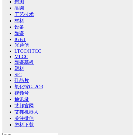
封测
晶圆
工艺技术
材料
设备
陶瓷
IGBT
光通信
LTCC/HTCC
MLCC
陶瓷基板
塑料
SiC
硅晶片
氧化镓Ga2O3
视频号
通讯录
艾邦官网
艾邦机器人
关注微信
资料下载