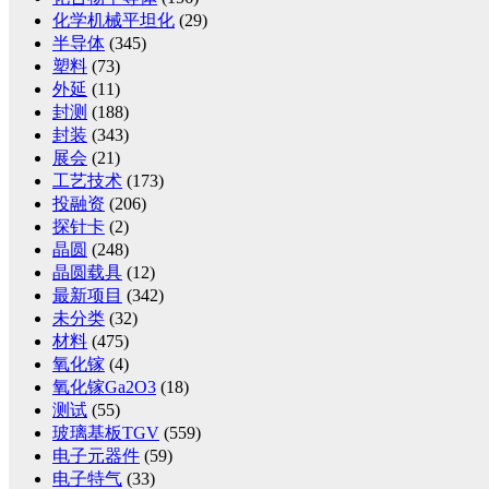
化学机械平坦化
(29)
半导体
(345)
塑料
(73)
外延
(11)
封测
(188)
封装
(343)
展会
(21)
工艺技术
(173)
投融资
(206)
探针卡
(2)
晶圆
(248)
晶圆载具
(12)
最新项目
(342)
未分类
(32)
材料
(475)
氧化镓
(4)
氧化镓Ga2O3
(18)
测试
(55)
玻璃基板TGV
(559)
电子元器件
(59)
电子特气
(33)