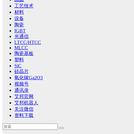
工艺技术
材料
设备
陶瓷
IGBT
光通信
LTCC/HTCC
MLCC
陶瓷基板
塑料
SiC
硅晶片
氧化镓Ga2O3
视频号
通讯录
艾邦官网
艾邦机器人
关注微信
资料下载