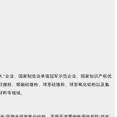
人”企业、国家制造业单项冠军示范企业、国家知识产权优
硅微粉、熔融硅微粉、球形硅微粉、球形氧化铝粉以及氮
材料等领域。
、微米/亚微米球形氧化铝粉，高频高速覆铜板用低损耗/超低