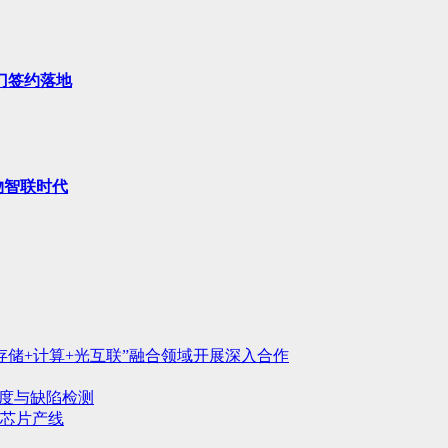
门签约落地
物智联时代
存储+计算+光互联”融合领域开展深入合作
行度与缺陷检测
芯片产线