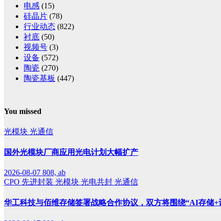
电感
(15)
硅晶片
(78)
行业动态
(822)
衬底
(50)
视频号
(3)
设备
(572)
陶瓷
(270)
陶瓷基板
(447)
You missed
光模块
光通信
国外光模块厂商应用光电计划大幅扩产
2026-08-07
808, ab
CPO
先进封装
光模块
光电共封
光通信
华工科技与佰维存储签署战略合作协议，双方将围绕“AI存储+