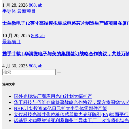
1 月 28, 2026
808, ab
半导体
最新项目
士兰微电子12英寸高端模拟集成电路芯片制造生产线项目在厦
10 月 20, 2025
808, ab
最新项目
携手廿载 | 华润微电子与美的集团签订战略合作协议，共赴万
4 月 30, 2025
808, ab
近期文章
国外光模块厂商应用光电计划大幅扩产
华工科技与佰维存储签署战略合作协议，双方将围绕“AI
NHK计划投资60亿日元扩大半导体零部件产能
立仪科技光谱共焦位移传感器助力光纤阵列(FA)端面平
诺基亚收购恩智浦亚利桑那州半导体工厂，改造磷化铟光