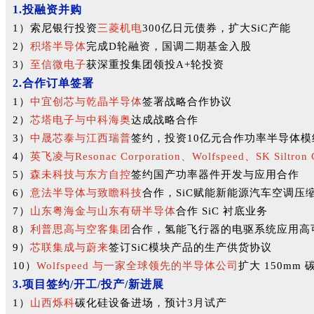
1.投融资并购
1）索尼银行投资
三菱机电
300亿日元债券，扩大SiC产能
2）
积塔半导体
完成D轮融资，国调二期基金入股
3）
至信微电子
获深重投集团领投A+轮投资
2.合作订单签署
1）
中宜创芯与乾晶半导体
签署战略合作协议
2）
芯塔电子与中科海奥
达成战略合作
3）
中晟芯泰与江西瑞普
签约，投资10亿元合作功率半导体
4）
英飞凌与Resonac Corporation、Wolfspeed、SK Siltr
5）
森未科技与东方自控
签约国产功率器件开发与应用合作
6）
意法半导体与致瞻科技
合作，SiC赋能新能源汽车空调压
7）
山东粤海金与山东有研半导体
合作 SiC 衬底业务
8）
利普思高与空客集团
合作，氢能飞行器的电驱系统应用高可
9）
芯联集成与蔚来
签订SiC模块产品的生产供货协议
10）
Wolfspeed 与一家全球领先的半导体公司
扩大 150mm
3.项目签约/开工/投产/新进展
1）
山西烁科
碳化硅设备进场，预计3月试产