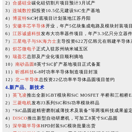
2）
合盛硅业
碳化硅切割片项目预计3月试产
3）
连城数控
拟投资10.5亿元建设SiC生产基地
4）
博蓝特
SiC衬底项目计划落地江苏丹阳
5）
安徽丰芯半导体
开业，年产5亿块集成电路及模块封装项
6）
江苏诚盛科技
发布大功率器件项目，年产3.3亿只分立器
7）
三星电子与SK海力士
主导投资622万亿韩元在韩建半导体
8）
炽芯微电子
正式入驻苏州纳米城五区
9）
瑞盈芯
总部及产业化项目顺利摘地
10）
南砂晶圆
8英寸SiC扩产基地项目正式备案
11）
昕感科技
6-8吋功率半导体制造项目封顶
12）
北一半导体
总投资22亿功率半导体晶圆项目签约
4.新产品、新技术
1）
英飞凌
推出全新IGBT模块和SiC MOSFET 半桥和三相桥E
2）
三菱电机
发布J3系列SiC和Si功率模块样品
3）“SiC晶圆超精密磨削减薄技术及装备”等两项科技成果
4）
DISCO
推出新型自动研磨机，可加工8英寸SiC晶圆
5）
深华颖半导体
HPD封装SiC模块批量出货