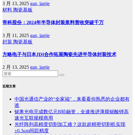
3 月 13, 2025
gan, lanjie
材料
陶瓷基板
帝科股份：2024年半导体封装浆料营收突破千万
3 月 11, 2025
gan, lanjie
封装
陶瓷基板
方略电子与日本JDI合作拓展陶瓷先进半导体封装技术
2 月 13, 2025
gan, lanjie
近期文章
中国光通信产业的“全家福”，来看看你熟悉的企业都有
谁
铌奥光电完成数亿元B轮融资，全速推进薄膜铌酸锂高
速光互联规模商用
光纤阵列高精度切割加工难？这款超精密切割机实现
±0.3μm间距精度