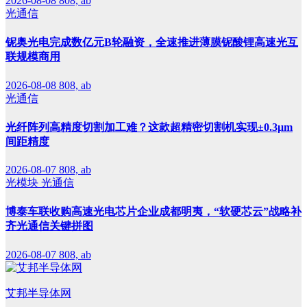
2026-08-08
808, ab
光通信
铌奥光电完成数亿元B轮融资，全速推进薄膜铌酸锂高速光互
联规模商用
2026-08-08
808, ab
光通信
光纤阵列高精度切割加工难？这款超精密切割机实现±0.3μm
间距精度
2026-08-07
808, ab
光模块
光通信
博泰车联收购高速光电芯片企业成都明夷，“软硬芯云”战略补
齐光通信关键拼图
2026-08-07
808, ab
艾邦半导体网