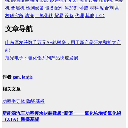
机
磨抛设备
曝光显影
砂磨机
打孔机
激光设备
印刷机
包装
机
叠层机
检测设备
设备配件
添加剂
薄膜
材料
粘合剂
高
校研究所
清洗
二氧化钛
贸易
设备
代理
其他
LED
文章导航
山东厚发获数千万元A+轮融资，用于新产品研发和扩大产
能
旭光电子：氮化铝系列产品快速发展
作者
gan, lanjie
相关文章
功率半导体
陶瓷基板
新能源汽车功率模块封装载板“新宠”——氧化锆增韧氧化铝
（ZTA）陶瓷基板