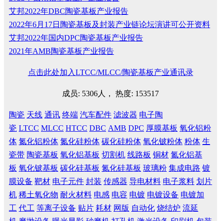
艾邦2022年DBC陶瓷基板产业报告
2022年6月17日陶瓷基板及封装产业链论坛演讲可公开资料
艾邦2022年国内DPC陶瓷基板产业报告
2021年AMB陶瓷基板产业报告
点击此处加入LTCC/MLCC/陶瓷基板产业通讯录
成员: 5306人， 热度: 153517
陶瓷
天线
通讯
终端
汽车配件
滤波器
电子陶
瓷
LTCC
MLCC
HTCC
DBC
AMB
DPC
厚膜基板
氧化铝粉
体
氮化铝粉体
氮化硅粉体
碳化硅粉体
氧化铍粉体
粉体
生
瓷带
陶瓷基板
氧化铝基板
切割机
线路板
铜材
氮化铝基
板
氧化铍基板
碳化硅基板
氮化硅基板
玻璃粉
集成电路
镀
膜设备
靶材
电子元件
封装
传感器
导电材料
电子浆料
划片
机
稀土氧化物
耐火材料
电感
电容
电镀
电镀设备
电镀加
工
代工
等离子设备
贴片
耗材
网版
自动化
烧结炉
流延