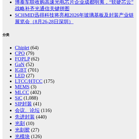
博泰车联收购高速光电芯片企业成都明夷，“软硬芯云”
战略补齐光通信关键拼图
SCHMID迅得科技将亮相2026年玻璃基板及封装产业链
展览会（8月26-28日深圳）
分类
Chiplet
(64)
CPO
(79)
FOPLP
(62)
GaN
(52)
IGBT
(701)
LED
(27)
LTCC/HTCC
(175)
MEMS
(3)
MLCC
(402)
SiC
(1,088)
SIP封装
(41)
会议、论坛
(116)
先进封装
(440)
光刻
(10)
光刻胶
(27)
光模块
(126)