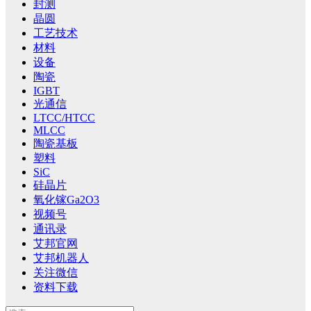
封测
晶圆
工艺技术
材料
设备
陶瓷
IGBT
光通信
LTCC/HTCC
MLCC
陶瓷基板
塑料
SiC
硅晶片
氧化镓Ga2O3
视频号
通讯录
艾邦官网
艾邦机器人
关注微信
资料下载