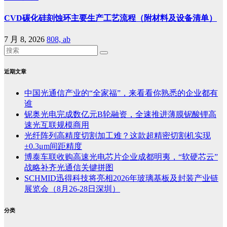
CVD碳化硅刻蚀环主要生产工艺流程（附材料及设备清单）
7 月 8, 2026
808, ab
近期文章
中国光通信产业的“全家福”，来看看你熟悉的企业都有
谁
铌奥光电完成数亿元B轮融资，全速推进薄膜铌酸锂高
速光互联规模商用
光纤阵列高精度切割加工难？这款超精密切割机实现
±0.3μm间距精度
博泰车联收购高速光电芯片企业成都明夷，“软硬芯云”
战略补齐光通信关键拼图
SCHMID迅得科技将亮相2026年玻璃基板及封装产业链
展览会（8月26-28日深圳）
分类