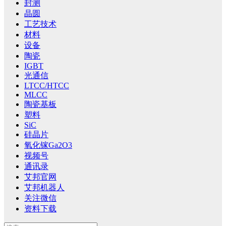
封测
晶圆
工艺技术
材料
设备
陶瓷
IGBT
光通信
LTCC/HTCC
MLCC
陶瓷基板
塑料
SiC
硅晶片
氧化镓Ga2O3
视频号
通讯录
艾邦官网
艾邦机器人
关注微信
资料下载