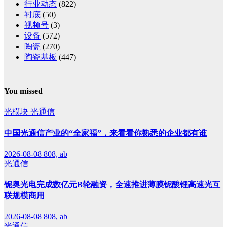
行业动态
(822)
衬底
(50)
视频号
(3)
设备
(572)
陶瓷
(270)
陶瓷基板
(447)
You missed
光模块
光通信
中国光通信产业的“全家福”，来看看你熟悉的企业都有谁
2026-08-08
808, ab
光通信
铌奥光电完成数亿元B轮融资，全速推进薄膜铌酸锂高速光互
联规模商用
2026-08-08
808, ab
光通信