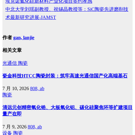
埃克诺氮化硅新材料产业化项目签约孝感
中北大学刘瑶副教授、祝锡晶教授等：SiC陶瓷先进磨削技
术最新研究进展-JAMST
作者
gan, lanjie
相关文章
光通信
陶瓷
瓷金科技HTCC陶瓷封装：筑牢高速光通信国产化高端基石
7 月 10, 2026
808, ab
陶瓷
清远元创精密氧化锆、大板氧化铝、碳化硅聚焦环等扩建项目
量产在即
7 月 9, 2026
808, ab
设备
陶瓷