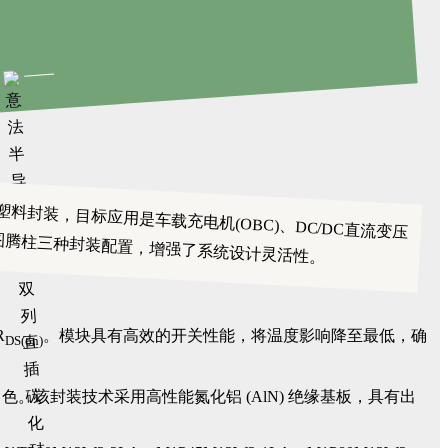
孔塑料封装，目标应用是
图腾柱三种封装配置，增强了系统设计灵活性。
车载充电机(OBC)
、DC/DC直流变压
R
。模块具有高效的开关性能，将温度影响降至最低，确
DS(on)
。该封装技术采用高性能氮化铝 (AlN) 绝缘基板，具有出