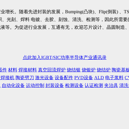
随着先进封装的发展，Bumping(凸块)、Flip(倒装) 、T
、光刻、焊料 电镀、去胶、刻蚀、清洗、检测等，因此所需要的
洗液等。为促进行业发展，互通有无，欢迎芯片设计、晶圆制造
点此加入IGBT/SIC功率半导体产业通讯录
器件
材料
焊接材料
真空回流焊炉
烧结银
烧银炉
烧结炉
陶瓷基
声焊接机
陶瓷劈刀
激光设备
设备配件
PVD设备
ALD
电子浆料
C
水
自动化设备
运动控制
封装设备
检测设备
认证检测
夹治具
清洗