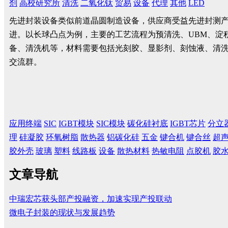
剂
高校研究所
清洗
二氧化钛
贸易
设备
代理
其他
LED
先进封装设备类似前道晶圆制造设备，供应商受益先进封测产业增长。
进。以长球凸点为例，主要的工艺流程为预清洗、UBM、淀积
备、清洗机等，材料需要包括光刻胶、显影剂、刻蚀液、清
交流群。
应用终端
SIC
IGBT模块
SIC模块
碳化硅衬底
IGBT芯片
分立
理
硅凝胶
环氧树脂
散热器
铝碳化硅
五金
键合机
键合丝
超
胶外壳
玻璃
塑料
线路板
设备
散热材料
热敏电阻
点胶机
胶
文章导航
中瑞宏芯获头部产投融资，加速实现产投联动
微电子封装的现状与发展趋势