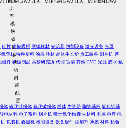
M1TP80M12W2-2LA、M1P45M12W2-1LA、M1P80M12W2-
料
硅片
光掩膜版
磨抛耗材
夹治具
切割设备
激光设备
光罩
环氧塑封
特种塑料
涂层
耗材
晶体生长炉
热工装备
划片机
磨
元器件
碳碳制品
高校研究所
代理
贸易
其他
CVD
光源
胶水
载
粉体
碳化硅粉体
氧化铍粉体
粉体
生瓷带
陶瓷基板
氧化铝基
导电材料
电子浆料
划片机
稀土氧化物
耐火材料
电感
电容
电
刷机
包装机
叠层机
检测设备
设备配件
添加剂
薄膜
材料
粘合