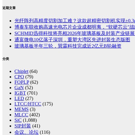
近期文章
光纤阵列高精度切割加工难？这款超精密切割机实现±0.3
博泰车联收购高速光电芯片企业成都明夷，“软硬芯云”
SCHMID迅得科技将亮相2026年玻璃基板及封装产业链展览
通富微电10亿落子深圳，重塑大湾区先进封装生态版图
玻璃基板半年三轮，巽霖科技完成近2亿元B轮融资
分类
Chiplet
(64)
CPO
(79)
FOPLP
(62)
GaN
(52)
IGBT
(701)
LED
(27)
LTCC/HTCC
(175)
MEMS
(3)
MLCC
(402)
SiC
(1,088)
SIP封装
(41)
会议、论坛
(116)