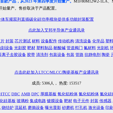
首款产品
，从2023 年第四季度开始量产。
M1F80M12W2-1LA、
一季度开始量产。售价取决于产品配置。
导体车规双列直插碳化硅功率模块提供多功能封装配置
点此加入艾邦半导体产业通讯录
芯片
封装
芯片测试
材料
设备配件
传动机构
清洗设备
化学品
塑
蚀刻设备
光刻胶
靶材
塑料制品
耐酸碱
管道阀门
氟材料
光刻机
等离子去胶设备
胶带
清洗剂
包装设备
包装
管路
抗静电剂
陶瓷
点击此处加入LTCC/MLCC/陶瓷基板产业通讯录
成员: 5306人， 热度: 153517
HTCC
DBC
AMB
DPC
厚膜基板
氧化铝粉体
氮化铝粉体
氮化硅
化硅基板
玻璃粉
集成电路
镀膜设备
靶材
电子元件
封装
传感器
化
烧结炉
流延机
磨抛设备
曝光显影
砂磨机
打孔机
激光设备
印