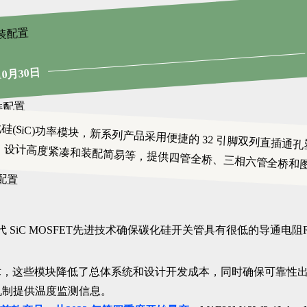
10月30日
硅(SiC)功率模块，新系列产品采用便捷的 32 引脚双列直插通
、设计高度紧凑和装配简易等，提供四管全桥、三相六管全桥和
代 SiC MOSFET先进技术确保碳化硅开关管具有很低的导通电阻
术，这些模块降低了总体系统和设计开发成本，同时确保可靠性出色
机制提供温度监测信息。