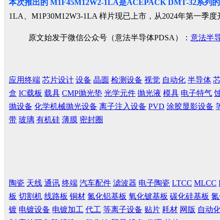
本次推出的
M1F45M12W2-1LA
是
ACEPACK DMT-32
系列的
1LA、M1P30M12W3-1LA 样片现已上市，从2024年第
原文始发于微信公众号（意法半导体PDSA）：
意法半
应用终端
芯片设计
设备
晶圆
检测设备
视觉
自动化
半导体
盒
IC载板
载具
CMP抛光垫
光学元件
抛光液
模具
电子特气
抛设备
化学机械抛光设备
离子注入设备
PVD
涂胶显影设备
带
玻璃
有机硅
薄膜
密封圈
陶瓷
天线
通讯
终端
汽车配件
滤波器
电子陶瓷
LTCC
MLCC
板
切割机
线路板
铜材
氮化铝基板
氧化铍基板
碳化硅基板
氮
镀
电镀设备
电镀加工
代工
等离子设备
贴片
耗材
网版
自动