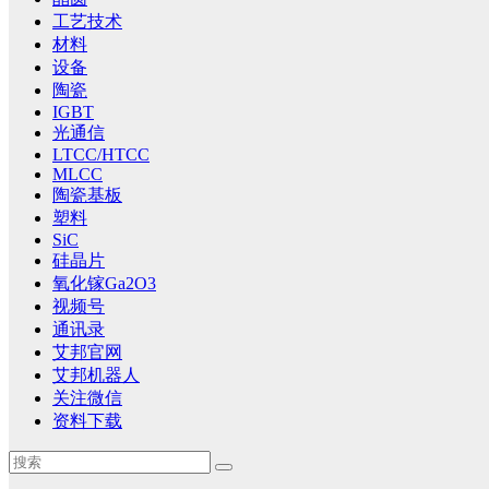
工艺技术
材料
设备
陶瓷
IGBT
光通信
LTCC/HTCC
MLCC
陶瓷基板
塑料
SiC
硅晶片
氧化镓Ga2O3
视频号
通讯录
艾邦官网
艾邦机器人
关注微信
资料下载