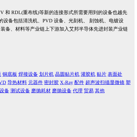
SV 和 RDL(重布线)等新的连接形式所需要用到的设备也越先
设备包括清洗机、PVD 设备、光刻机、 刻蚀机、电镀设
、装备、材料等产业链上下游加入艾邦半导体先进封装产业链
板
铜底板
焊接设备
划片机
晶圆贴片机
灌胶机
贴片
表面处
VD
导热材料
元器件
密封胶
X-Ray
配件
超声波扫描显微镜
塑
设备
测试设备
磨抛耗材
磨抛设备
代理
贸易
其他