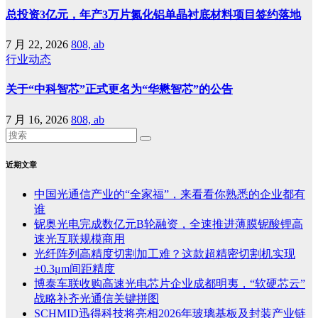
总投资3亿元，年产3万片氮化铝单晶衬底材料项目签约落地
7 月 22, 2026
808, ab
行业动态
关于“中科智芯”正式更名为“华懋智芯”的公告
7 月 16, 2026
808, ab
近期文章
中国光通信产业的“全家福”，来看看你熟悉的企业都有
谁
铌奥光电完成数亿元B轮融资，全速推进薄膜铌酸锂高
速光互联规模商用
光纤阵列高精度切割加工难？这款超精密切割机实现
±0.3μm间距精度
博泰车联收购高速光电芯片企业成都明夷，“软硬芯云”
战略补齐光通信关键拼图
SCHMID迅得科技将亮相2026年玻璃基板及封装产业链