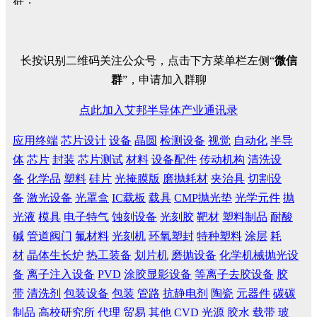
长按识别二维码关注公众号，点击下方菜单栏左侧“
微信
群
”，申请加入群聊
点此加入艾邦半导体产业通讯录
应用终端
芯片设计
设备
晶圆
检测设备
视觉
自动化
半导
体
芯片
封装
芯片测试
材料
设备配件
传动机构
清洗设
备
化学品
塑料
硅片
光掩膜版
磨抛耗材
夹治具
切割设
备
激光设备
光罩盒
IC载板
载具
CMP抛光垫
光学元件
抛
光液
模具
电子特气
蚀刻设备
光刻胶
靶材
塑料制品
耐酸
碱
管道阀门
氟材料
光刻机
环氧塑封
特种塑料
涂层
耗
材
晶体生长炉
热工装备
划片机
磨抛设备
化学机械抛光设
备
离子注入设备
PVD
涂胶显影设备
等离子去胶设备
胶
带
清洗剂
包装设备
包装
管路
抗静电剂
陶瓷
元器件
碳碳
制品
高校研究所
代理
贸易
其他
CVD
光源
胶水
载带
玻