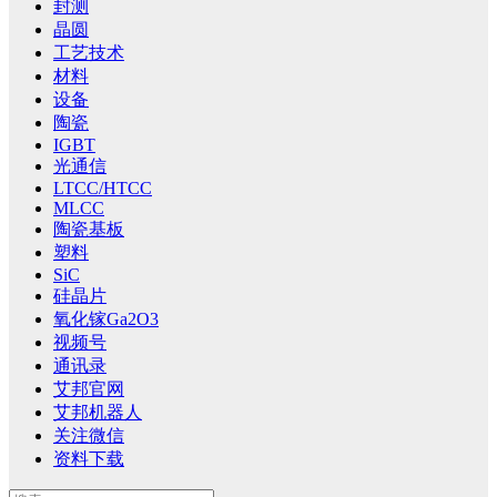
封测
晶圆
工艺技术
材料
设备
陶瓷
IGBT
光通信
LTCC/HTCC
MLCC
陶瓷基板
塑料
SiC
硅晶片
氧化镓Ga2O3
视频号
通讯录
艾邦官网
艾邦机器人
关注微信
资料下载