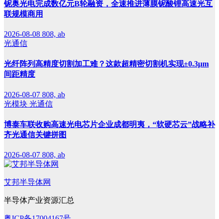
铌奥光电完成数亿元B轮融资，全速推进薄膜铌酸锂高速光互
联规模商用
2026-08-08
808, ab
光通信
光纤阵列高精度切割加工难？这款超精密切割机实现±0.3μm
间距精度
2026-08-07
808, ab
光模块
光通信
博泰车联收购高速光电芯片企业成都明夷，“软硬芯云”战略补
齐光通信关键拼图
2026-08-07
808, ab
艾邦半导体网
半导体产业资源汇总
粤ICP备17004167号