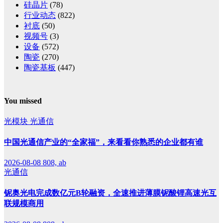
硅晶片
(78)
行业动态
(822)
衬底
(50)
视频号
(3)
设备
(572)
陶瓷
(270)
陶瓷基板
(447)
You missed
光模块
光通信
中国光通信产业的“全家福”，来看看你熟悉的企业都有谁
2026-08-08
808, ab
光通信
铌奥光电完成数亿元B轮融资，全速推进薄膜铌酸锂高速光互
联规模商用