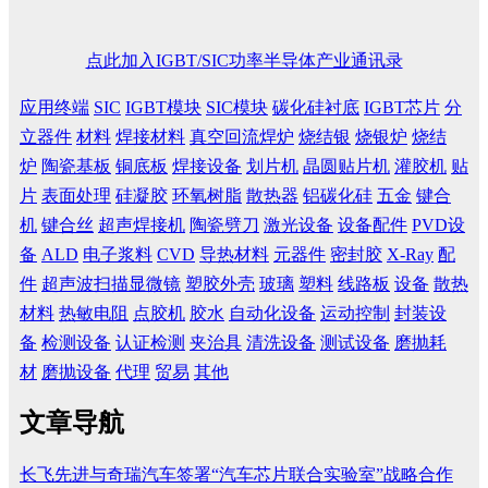
点此加入IGBT/SIC功率半导体产业通讯录
应用终端
SIC
IGBT模块
SIC模块
碳化硅衬底
IGBT芯片
分
立器件
材料
焊接材料
真空回流焊炉
烧结银
烧银炉
烧结
炉
陶瓷基板
铜底板
焊接设备
划片机
晶圆贴片机
灌胶机
贴
片
表面处理
硅凝胶
环氧树脂
散热器
铝碳化硅
五金
键合
机
键合丝
超声焊接机
陶瓷劈刀
激光设备
设备配件
PVD设
备
ALD
电子浆料
CVD
导热材料
元器件
密封胶
X-Ray
配
件
超声波扫描显微镜
塑胶外壳
玻璃
塑料
线路板
设备
散热
材料
热敏电阻
点胶机
胶水
自动化设备
运动控制
封装设
备
检测设备
认证检测
夹治具
清洗设备
测试设备
磨抛耗
材
磨抛设备
代理
贸易
其他
文章导航
长飞先进与奇瑞汽车签署“汽车芯片联合实验室”战略合作