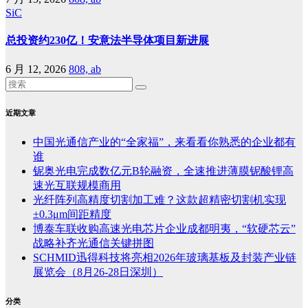
SiC
总投资约230亿！安意法半导体项目新进展
6 月 12, 2026
808, ab
近期文章
中国光通信产业的“全家福”，来看看你熟悉的企业都有
谁
铌奥光电完成数亿元B轮融资，全速推进薄膜铌酸锂高
速光互联规模商用
光纤阵列高精度切割加工难？这款超精密切割机实现
±0.3μm间距精度
博泰车联收购高速光电芯片企业成都明夷，“软硬芯云”
战略补齐光通信关键拼图
SCHMID迅得科技将亮相2026年玻璃基板及封装产业链
展览会（8月26-28日深圳）
分类