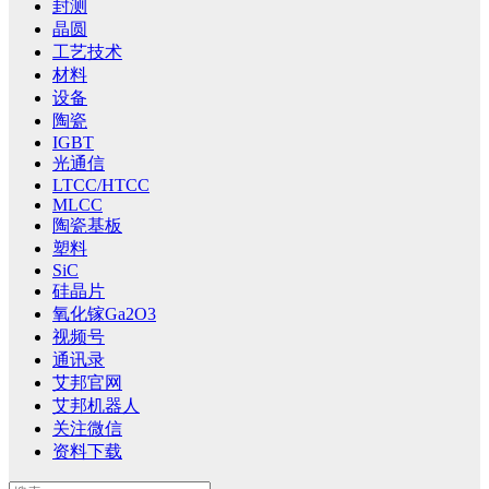
封测
晶圆
工艺技术
材料
设备
陶瓷
IGBT
光通信
LTCC/HTCC
MLCC
陶瓷基板
塑料
SiC
硅晶片
氧化镓Ga2O3
视频号
通讯录
艾邦官网
艾邦机器人
关注微信
资料下载