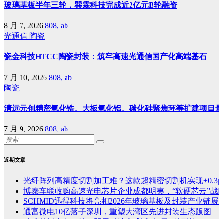
玻璃基板半年三轮，巽霖科技完成近2亿元B轮融资
8 月 7, 2026
808, ab
光通信
陶瓷
瓷金科技HTCC陶瓷封装：筑牢高速光通信国产化高端基石
7 月 10, 2026
808, ab
陶瓷
清远元创精密氧化锆、大板氧化铝、碳化硅聚焦环等扩建项目
7 月 9, 2026
808, ab
近期文章
光纤阵列高精度切割加工难？这款超精密切割机实现±0.3
博泰车联收购高速光电芯片企业成都明夷，“软硬芯云”
SCHMID迅得科技将亮相2026年玻璃基板及封装产业链展览
通富微电10亿落子深圳，重塑大湾区先进封装生态版图