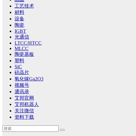
工艺技术
材料
设备
陶瓷
IGBT
光通信
LTCC/HTCC
MLCC
陶瓷基板
塑料
SiC
硅晶片
氧化镓Ga2O3
视频号
通讯录
艾邦官网
艾邦机器人
关注微信
资料下载