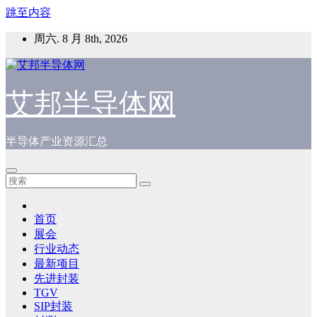
跳至内容
周六. 8 月 8th, 2026
艾邦半导体网
半导体产业资源汇总
首页
展会
行业动态
最新项目
先进封装
TGV
SIP封装