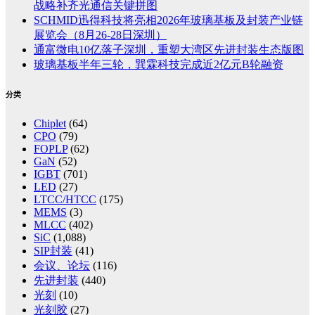
战略补齐光通信关键拼图
SCHMID迅得科技将亮相2026年玻璃基板及封装产业链
展览会（8月26-28日深圳）
通富微电10亿落子深圳，重塑大湾区先进封装生态版图
玻璃基板半年三轮，巽霖科技完成近2亿元B轮融资
分类
Chiplet
(64)
CPO
(79)
FOPLP
(62)
GaN
(52)
IGBT
(701)
LED
(27)
LTCC/HTCC
(175)
MEMS
(3)
MLCC
(402)
SiC
(1,088)
SIP封装
(41)
会议、论坛
(116)
先进封装
(440)
光刻
(10)
光刻胶
(27)