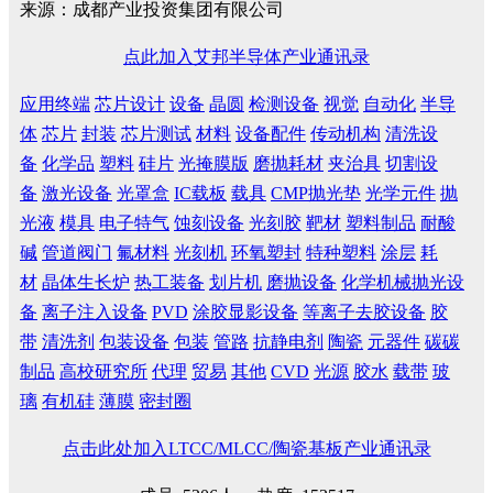
来源：成都产业投资集团有限公司
点此加入艾邦半导体产业通讯录
应用终端
芯片设计
设备
晶圆
检测设备
视觉
自动化
半导
体
芯片
封装
芯片测试
材料
设备配件
传动机构
清洗设
备
化学品
塑料
硅片
光掩膜版
磨抛耗材
夹治具
切割设
备
激光设备
光罩盒
IC载板
载具
CMP抛光垫
光学元件
抛
光液
模具
电子特气
蚀刻设备
光刻胶
靶材
塑料制品
耐酸
碱
管道阀门
氟材料
光刻机
环氧塑封
特种塑料
涂层
耗
材
晶体生长炉
热工装备
划片机
磨抛设备
化学机械抛光设
备
离子注入设备
PVD
涂胶显影设备
等离子去胶设备
胶
带
清洗剂
包装设备
包装
管路
抗静电剂
陶瓷
元器件
碳碳
制品
高校研究所
代理
贸易
其他
CVD
光源
胶水
载带
玻
璃
有机硅
薄膜
密封圈
点击此处加入LTCC/MLCC/陶瓷基板产业通讯录