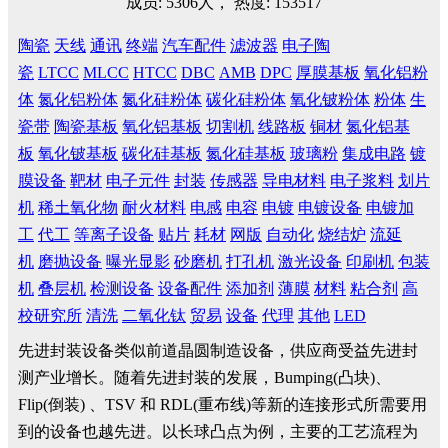
成员: 5306人， 热度: 153517
陶瓷
天线
通讯
终端
汽车配件
滤波器
电子陶
瓷
LTCC
MLCC
HTCC
DBC
AMB
DPC
厚膜基板
氧化铝粉
体
氮化铝粉体
氮化硅粉体
碳化硅粉体
氧化铍粉体
粉体
生
瓷带
陶瓷基板
氧化铝基板
切割机
线路板
铜材
氮化铝基
板
氧化铍基板
碳化硅基板
氮化硅基板
玻璃粉
集成电路
镀
膜设备
靶材
电子元件
封装
传感器
导电材料
电子浆料
划片
机
稀土氧化物
耐火材料
电感
电容
电镀
电镀设备
电镀加
工
代工
等离子设备
贴片
耗材
网版
自动化
烧结炉
流延
机
磨抛设备
曝光显影
砂磨机
打孔机
激光设备
印刷机
包装
机
叠层机
检测设备
设备配件
添加剂
薄膜
材料
粘合剂
高
校研究所
清洗
二氧化钛
贸易
设备
代理
其他
LED
先进封装设备类似前道晶圆制造设备，供应商受益先进封
测产业增长。随着先进封装的发展，Bumping(凸块)、
Flip(倒装) 、TSV 和 RDL(重布线)等新的连接形式所需要用
到的设备也越先进。以长球凸点为例，主要的工艺流程为