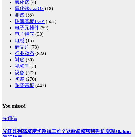
氧化镓
(4)
氧化镓Ga2O3
(18)
测试
(55)
玻璃基板TGV
(562)
电子元器件
(59)
电子特气
(33)
电感
(15)
硅晶片
(78)
行业动态
(822)
衬底
(50)
视频号
(3)
设备
(572)
陶瓷
(270)
陶瓷基板
(447)
You missed
光通信
光纤阵列高精度切割加工难？这款超精密切割机实现±0.3μm