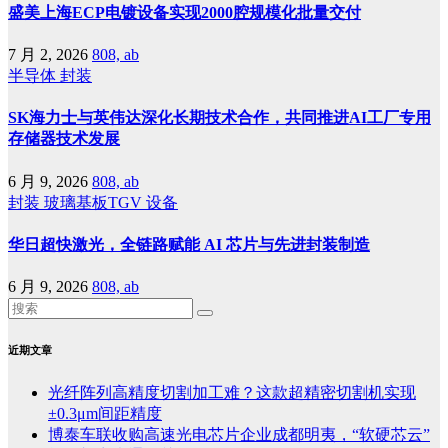
盛美上海ECP电镀设备实现2000腔规模化批量交付
7 月 2, 2026
808, ab
半导体
封装
SK海力士与英伟达深化长期技术合作，共同推进AI工厂专用
存储器技术发展
6 月 9, 2026
808, ab
封装
玻璃基板TGV
设备
华日超快激光，全链路赋能 AI 芯片与先进封装制造
6 月 9, 2026
808, ab
近期文章
光纤阵列高精度切割加工难？这款超精密切割机实现
±0.3μm间距精度
博泰车联收购高速光电芯片企业成都明夷，“软硬芯云”