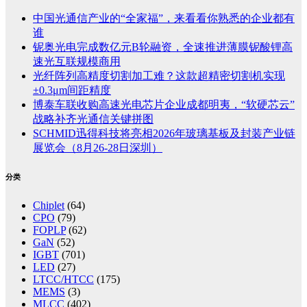
中国光通信产业的“全家福”，来看看你熟悉的企业都有
谁
铌奥光电完成数亿元B轮融资，全速推进薄膜铌酸锂高
速光互联规模商用
光纤阵列高精度切割加工难？这款超精密切割机实现
±0.3μm间距精度
博泰车联收购高速光电芯片企业成都明夷，“软硬芯云”
战略补齐光通信关键拼图
SCHMID迅得科技将亮相2026年玻璃基板及封装产业链
展览会（8月26-28日深圳）
分类
Chiplet
(64)
CPO
(79)
FOPLP
(62)
GaN
(52)
IGBT
(701)
LED
(27)
LTCC/HTCC
(175)
MEMS
(3)
MLCC
(402)