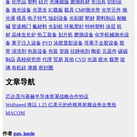
备
化学品
塑料
硅片
光掩膜版
磨抛耗材
夹治具
切割设
备
激光设备
光罩盒
IC载板
载具
CMP抛光垫
光学元件
抛
光液
模具
电子特气
蚀刻设备
光刻胶
靶材
塑料制品
耐酸
碱
管道阀门
氟材料
光刻机
环氧塑封
特种塑料
涂层
耗
材
晶体生长炉
热工装备
划片机
磨抛设备
化学机械抛光设
备
离子注入设备
PVD
涂胶显影设备
等离子去胶设备
胶
带
清洗剂
包装设备
包装
管路
抗静电剂
陶瓷
元器件
碳碳
制品
高校研究所
代理
贸易
其他
CVD
光源
胶水
载带
玻
璃
有机硅
薄膜
密封圈
文章导航
芯达茂与著赫半导体签署战略合作协议
Wolfspeed 将以 1.25 亿美元的价格将射频业务出售给
MACOM
作者
gan, lanjie