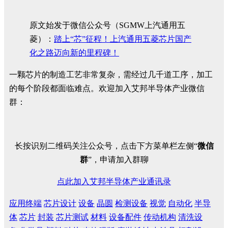
原文始发于微信公众号（SGMW上汽通用五
菱）：
踏上“芯”征程！上汽通用五菱芯片国产
化之路迈向新的里程碑！
一颗芯片的制造工艺非常复杂，需经过几千道工序，加工
的每个阶段都面临难点。欢迎加入艾邦半导体产业微信
群：
长按识别二维码关注公众号，点击下方菜单栏左侧“
微信
群
”，申请加入群聊
点此加入艾邦半导体产业通讯录
应用终端
芯片设计
设备
晶圆
检测设备
视觉
自动化
半导
体
芯片
封装
芯片测试
材料
设备配件
传动机构
清洗设