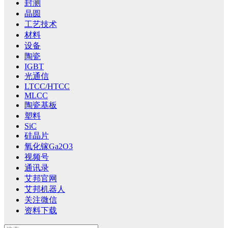
封测
晶圆
工艺技术
材料
设备
陶瓷
IGBT
光通信
LTCC/HTCC
MLCC
陶瓷基板
塑料
SiC
硅晶片
氧化镓Ga2O3
视频号
通讯录
艾邦官网
艾邦机器人
关注微信
资料下载