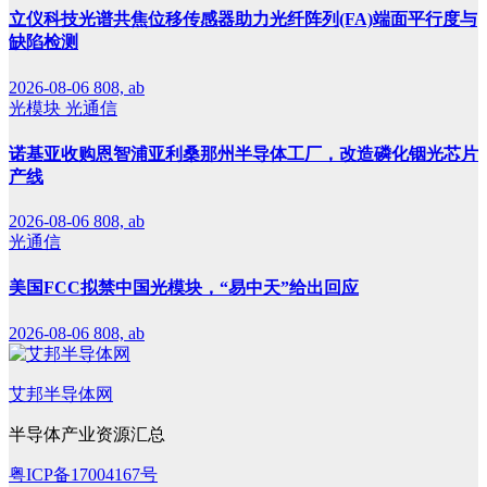
立仪科技光谱共焦位移传感器助力光纤阵列(FA)端面平行度与
缺陷检测
2026-08-06
808, ab
光模块
光通信
诺基亚收购恩智浦亚利桑那州半导体工厂，改造磷化铟光芯片
产线
2026-08-06
808, ab
光通信
美国FCC拟禁中国光模块，“易中天”给出回应
2026-08-06
808, ab
艾邦半导体网
半导体产业资源汇总
粤ICP备17004167号