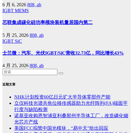
6 月 6, 2026
808, ab
IGBT
MEMS
芯联集成碳化硅功率模块装机量居国内第二
5 月 25, 2026
808, ab
IGBT
SiC
士兰微：汽车、光伏IGBT/SiC营收32.73亿，同比增长43%
4 月 25, 2026
808, ab
近期文章
NHK计划投资60亿日元扩大半导体零部件产能
立仪科技光谱共焦位移传感器助力光纤阵列(FA)端面平
行度与缺陷检测
诺基亚收购恩智浦亚利桑那州半导体工厂，改造磷化铟
光芯片产线
美国FCC拟禁中国光模块，“易中天”给出回应