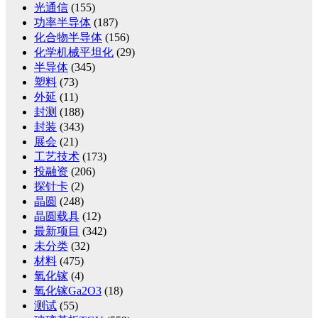
光通信
(155)
功率半导体
(187)
化合物半导体
(156)
化学机械平坦化
(29)
半导体
(345)
塑料
(73)
外延
(11)
封测
(188)
封装
(343)
展会
(21)
工艺技术
(173)
投融资
(206)
探针卡
(2)
晶圆
(248)
晶圆载具
(12)
最新项目
(342)
未分类
(32)
材料
(475)
氧化镓
(4)
氧化镓Ga2O3
(18)
测试
(55)