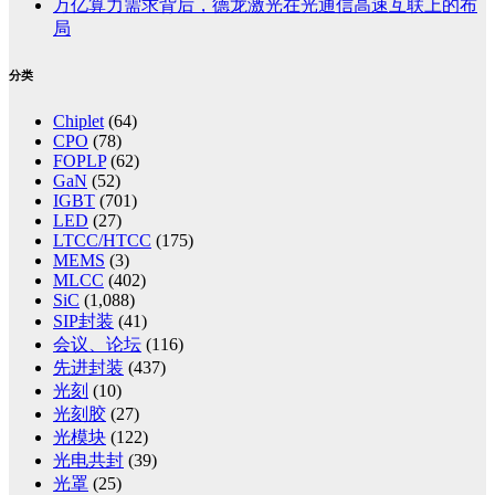
万亿算力需求背后，德龙激光在光通信高速互联上的布
局
分类
Chiplet
(64)
CPO
(78)
FOPLP
(62)
GaN
(52)
IGBT
(701)
LED
(27)
LTCC/HTCC
(175)
MEMS
(3)
MLCC
(402)
SiC
(1,088)
SIP封装
(41)
会议、论坛
(116)
先进封装
(437)
光刻
(10)
光刻胶
(27)
光模块
(122)
光电共封
(39)
光罩
(25)