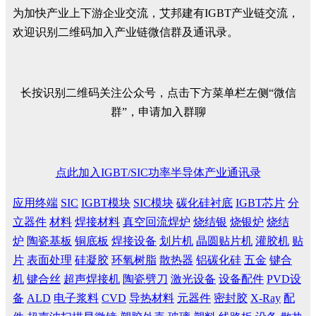
为加快产业上下游企业交流，艾邦建有IGBT产业链交流，
欢迎识别二维码加入产业链微信群及通讯录。
长按识别二维码关注公众号，点击下方菜单栏左侧“微信
群”，申请加入群聊
点此加入IGBT/SIC功率半导体产业通讯录
应用终端
SIC
IGBT模块
SIC模块
碳化硅衬底
IGBT芯片
分
立器件
材料
焊接材料
真空回流焊炉
烧结银
烧银炉
烧结
炉
陶瓷基板
铜底板
焊接设备
划片机
晶圆贴片机
灌胶机
贴
片
表面处理
硅凝胶
环氧树脂
散热器
铝碳化硅
五金
键合
机
键合丝
超声焊接机
陶瓷劈刀
激光设备
设备配件
PVD设
备
ALD
电子浆料
CVD
导热材料
元器件
密封胶
X-Ray
配