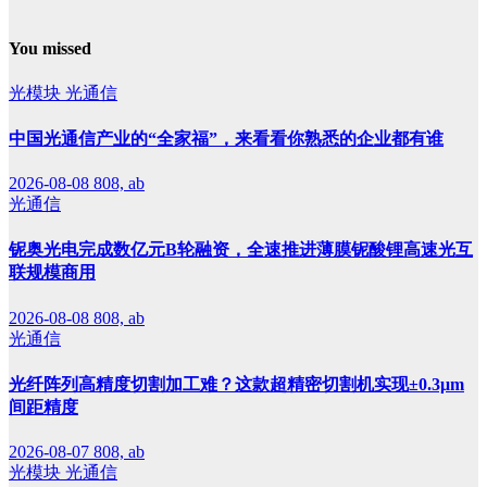
You missed
光模块
光通信
中国光通信产业的“全家福”，来看看你熟悉的企业都有谁
2026-08-08
808, ab
光通信
铌奥光电完成数亿元B轮融资，全速推进薄膜铌酸锂高速光互
联规模商用
2026-08-08
808, ab
光通信
光纤阵列高精度切割加工难？这款超精密切割机实现±0.3μm
间距精度
2026-08-07
808, ab
光模块
光通信