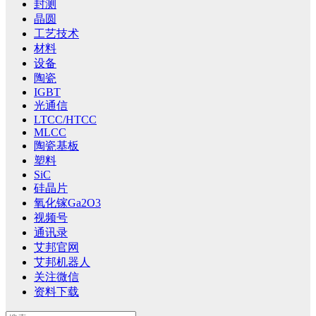
封测
晶圆
工艺技术
材料
设备
陶瓷
IGBT
光通信
LTCC/HTCC
MLCC
陶瓷基板
塑料
SiC
硅晶片
氧化镓Ga2O3
视频号
通讯录
艾邦官网
艾邦机器人
关注微信
资料下载