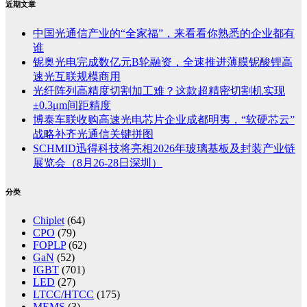
近期文章
中国光通信产业的“全家福”，来看看你熟悉的企业都有
谁
铌奥光电完成数亿元B轮融资，全速推进薄膜铌酸锂高
速光互联规模商用
光纤阵列高精度切割加工难？这款超精密切割机实现
±0.3μm间距精度
博泰车联收购高速光电芯片企业成都明夷，“软硬芯云”
战略补齐光通信关键拼图
SCHMID迅得科技将亮相2026年玻璃基板及封装产业链
展览会（8月26-28日深圳）
分类
Chiplet
(64)
CPO
(79)
FOPLP
(62)
GaN
(52)
IGBT
(701)
LED
(27)
LTCC/HTCC
(175)
MEMS
(3)