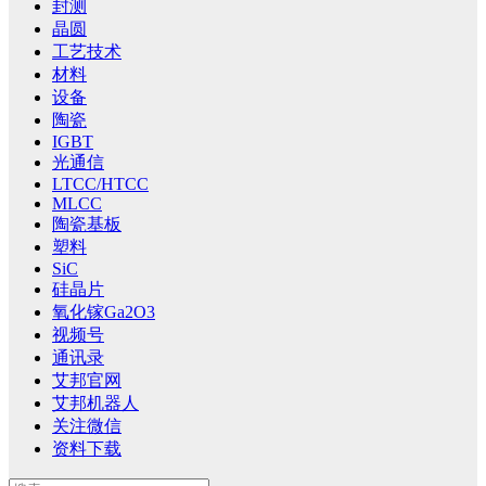
封测
晶圆
工艺技术
材料
设备
陶瓷
IGBT
光通信
LTCC/HTCC
MLCC
陶瓷基板
塑料
SiC
硅晶片
氧化镓Ga2O3
视频号
通讯录
艾邦官网
艾邦机器人
关注微信
资料下载