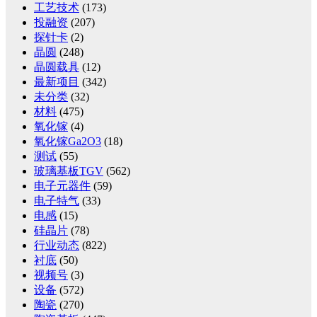
工艺技术
(173)
投融资
(207)
探针卡
(2)
晶圆
(248)
晶圆载具
(12)
最新项目
(342)
未分类
(32)
材料
(475)
氧化镓
(4)
氧化镓Ga2O3
(18)
测试
(55)
玻璃基板TGV
(562)
电子元器件
(59)
电子特气
(33)
电感
(15)
硅晶片
(78)
行业动态
(822)
衬底
(50)
视频号
(3)
设备
(572)
陶瓷
(270)