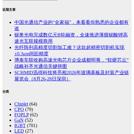
近期文章
中国光通信产业的“全家福”，来看看你熟悉的企业都有
谁
铌奥光电完成数亿元B轮融资，全速推进薄膜铌酸锂高
速光互联规模商用
光纤阵列高精度切割加工难？这款超精密切割机实现
±0.3μm间距精度
博泰车联收购高速光电芯片企业成都明夷，“软硬芯云”
战略补齐光通信关键拼图
SCHMID迅得科技将亮相2026年玻璃基板及封装产业链
展览会（8月26-28日深圳）
分类
Chiplet
(64)
CPO
(79)
FOPLP
(62)
GaN
(52)
IGBT
(701)
LED
(27)