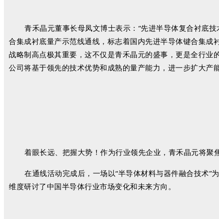
青禾晶元董事长母凤文博士表示：“先进半导体复合衬底
合集成衬底量产示范线通线，标志着国内先进半导体键合集成
战略制高点极其重要，这不仅是青禾晶元的盛事，更是全行业
公司将基于领先的技术优势和成熟的量产能力，进一步扩大产能
着眼长远、把握大势！作为行业领先企业，青禾晶元将聚
在通线活动完成后，一场以“半导体材料与器件融合技术”
维度研讨了中国半导体行业市场变化和未来方向。