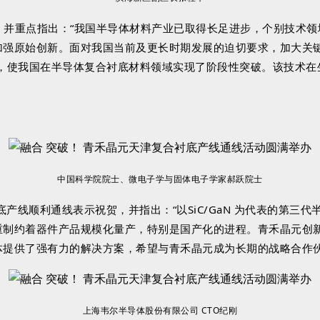
，并重点指出：“我国半导体材料产业已取得长足进步，个别技术领
加强原始创新。面对我国当前及更长时期发展的迫切要求，加大关键
术，使我国在半导体复合衬底材料领域实现了阶段性突破。该技术在
中国科学院院士、微电子学与固体电子学家郝跃院士
底产线顺利通线表示祝贺，并指出：“以SiC/GaN 为代表的第
重制约着器件产品规模化量产，特别是国产化的进程。青禾晶元创
体提供了强有力的解决方案，希望与青禾晶元成为长期的战略合作
上海韦尔半导体股份有限公司 CTO纪刚