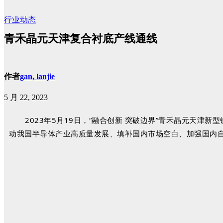
行业动态
青禾晶元天津复合衬底产线通线
作者
gan, lanjie
5 月 22, 2023
2023年5月19日，“融合创新 突破边界”青禾晶元天
动我国半导体产业高质量发展、填补国内市场空白、加强国内