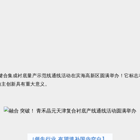
津新型键合集成衬底量产示范线通线活动在滨海高新区圆满举办！它
自主创新具有重大意义。
[领先行业 有望填补国内空白】