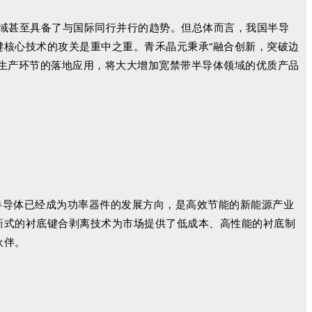
域甚至具备了与国际同行并行的趋势。但总体而言，我国半导
核心技术的攻关是重中之重。青禾晶元秉承“融合创新，突破边
生产环节的落地应用，将大大增加宽禁带半导体领域的优质产品
三代半导体已经成为功率器件的发展方向，是高效节能的新能源产业
新式的衬底键合剥离技术为市场提供了低成本、高性能的衬底制
伙伴。