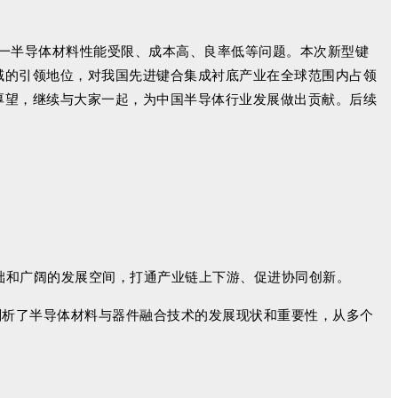
一半导体材料性能受限、成本高、良率低等问题。本次新型键
域的引领地位，对我国先进键合集成衬底产业在全球范围内占领
厚望，继续与大家一起，为中国半导体行业发展做出贡献。后续
础和广阔的发展空间，打通产业链上下游、促进协同创新。
剖析了半导体材料与器件融合技术的发展现状和重要性，从多个