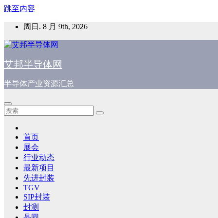
跳至内容
周日. 8 月 9th, 2026
艾邦半导体网
半导体产业资源汇总
首页
展会
行业动态
最新项目
先进封装
TGV
SIP封装
封测
晶圆