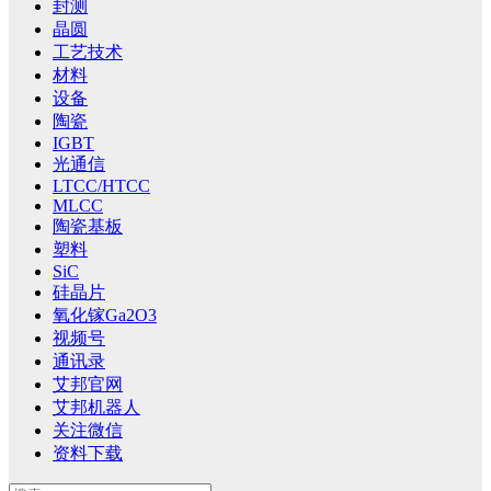
封测
晶圆
工艺技术
材料
设备
陶瓷
IGBT
光通信
LTCC/HTCC
MLCC
陶瓷基板
塑料
SiC
硅晶片
氧化镓Ga2O3
视频号
通讯录
艾邦官网
艾邦机器人
关注微信
资料下载