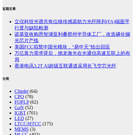
近期文章
立仪科技光谱共焦位移传感器助力光纤阵列(FA)端面平
行度与缺陷检测
诺基亚收购恩智浦亚利桑那州半导体工厂，改造磷化铟
光芯片产线
美国FCC拟禁中国光模块，“易中天”给出回应
万亿算力需求背后，德龙激光在光通信高速互联上的布
局
香港电讯3.2T AI超级互联通道采用长飞空芯光纤
分类
Chiplet
(64)
CPO
(78)
FOPLP
(62)
GaN
(52)
IGBT
(701)
LED
(27)
LTCC/HTCC
(175)
MEMS
(3)
MLCC
(402)