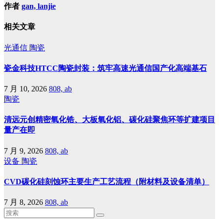
作者
gan, lanjie
相关文章
光通信
陶瓷
瓷金科技HTCC陶瓷封装：筑牢高速光通信国产化高端基石
7 月 10, 2026
808, ab
陶瓷
清远元创精密氧化锆、大板氧化铝、碳化硅聚焦环等扩建项目
量产在即
7 月 9, 2026
808, ab
设备
陶瓷
CVD碳化硅刻蚀环主要生产工艺流程（附材料及设备清单）
7 月 8, 2026
808, ab