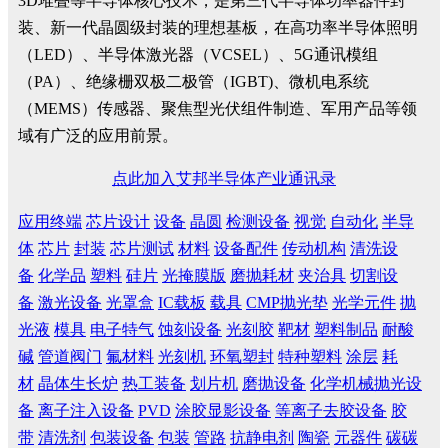
3D堆叠等半导体核心技术，是第三代半导体功率器件封
装、新一代晶圆级封装的理想基板，在高功率半导体照明
（LED）、半导体激光器（VCSEL）、5G通讯模组
（PA）、绝缘栅双极二极管（IGBT)、微机电系统
（MEMS）传感器、聚焦型光伏组件制造、军用产品等领
域有广泛的应用前景。
点此加入艾邦半导体产业通讯录
应用终端
芯片设计
设备
晶圆
检测设备
视觉
自动化
半导
体
芯片
封装
芯片测试
材料
设备配件
传动机构
清洗设
备
化学品
塑料
硅片
光掩膜版
磨抛耗材
夹治具
切割设
备
激光设备
光罩盒
IC载板
载具
CMP抛光垫
光学元件
抛
光液
模具
电子特气
蚀刻设备
光刻胶
靶材
塑料制品
耐酸
碱
管道阀门
氟材料
光刻机
环氧塑封
特种塑料
涂层
耗
材
晶体生长炉
热工装备
划片机
磨抛设备
化学机械抛光设
备
离子注入设备
PVD
涂胶显影设备
等离子去胶设备
胶
带
清洗剂
包装设备
包装
管路
抗静电剂
陶瓷
元器件
碳碳