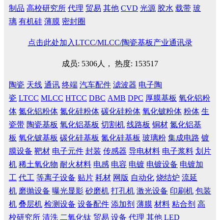
制品
高校研究所
代理
贸易
其他
CVD
光源
胶水
载带
玻
璃
有机硅
薄膜
密封圈
点击此处加入LTCC/MLCC/陶瓷基板产业通讯录
成员: 5306人， 热度: 153517
陶瓷
天线
通讯
终端
汽车配件
滤波器
电子陶
瓷
LTCC
MLCC
HTCC
DBC
AMB
DPC
厚膜基板
氧化铝粉
体
氮化铝粉体
氮化硅粉体
碳化硅粉体
氧化铍粉体
粉体
生
瓷带
陶瓷基板
氧化铝基板
切割机
线路板
铜材
氮化铝基
板
氧化铍基板
碳化硅基板
氮化硅基板
玻璃粉
集成电路
镀
膜设备
靶材
电子元件
封装
传感器
导电材料
电子浆料
划片
机
稀土氧化物
耐火材料
电感
电容
电镀
电镀设备
电镀加
工
代工
等离子设备
贴片
耗材
网版
自动化
烧结炉
流延
机
磨抛设备
曝光显影
砂磨机
打孔机
激光设备
印刷机
包装
机
叠层机
检测设备
设备配件
添加剂
薄膜
材料
粘合剂
高
校研究所
清洗
二氧化钛
贸易
设备
代理
其他
LED