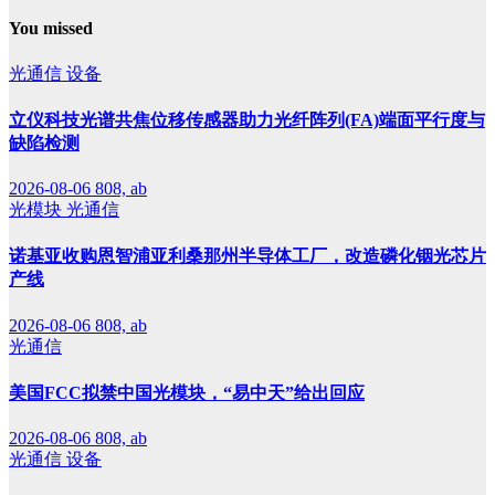
You missed
光通信
设备
立仪科技光谱共焦位移传感器助力光纤阵列(FA)端面平行度与
缺陷检测
2026-08-06
808, ab
光模块
光通信
诺基亚收购恩智浦亚利桑那州半导体工厂，改造磷化铟光芯片
产线
2026-08-06
808, ab
光通信
美国FCC拟禁中国光模块，“易中天”给出回应
2026-08-06
808, ab
光通信
设备