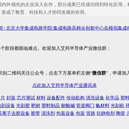
国内外领先的企业深入合作，部分成果已经成功得到转化应用，
，形成了教育、科技和人才协同发展的布局。
闻 | 北京大学集成电路学院/集成电路高精尖创新中心在模拟集成电
每个阶段都面临难点。欢迎加入艾邦半导体产业微信群：
识别二维码关注公众号，点击下方菜单栏左侧“
微信群
”，申请加
点此加入艾邦半导体产业通讯录
芯片
封装
芯片测试
材料
设备配件
传动机构
清洗设备
化学品
塑
蚀刻设备
光刻胶
靶材
塑料制品
耐酸碱
管道阀门
氟材料
光刻机
等离子去胶设备
胶带
清洗剂
包装设备
包装
管路
抗静电剂
陶瓷