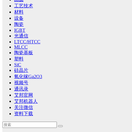
工艺技术
材料
设备
陶瓷
IGBT
光通信
LTCC/HTCC
MLCC
陶瓷基板
塑料
SiC
硅晶片
氧化镓Ga2O3
视频号
通讯录
艾邦官网
艾邦机器人
关注微信
资料下载