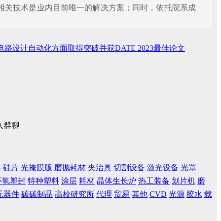
相关技术是业内目前唯一的解决方案；同时，依托院系成
路设计自动化方面取得突破并获DATE 2023最佳论文
入群聊
料
硅片
光掩膜版
磨抛耗材
夹治具
切割设备
激光设备
光罩
环氧塑封
特种塑料
涂层
耗材
晶体生长炉
热工装备
划片机
磨
元器件
碳碳制品
高校研究所
代理
贸易
其他
CVD
光源
胶水
载