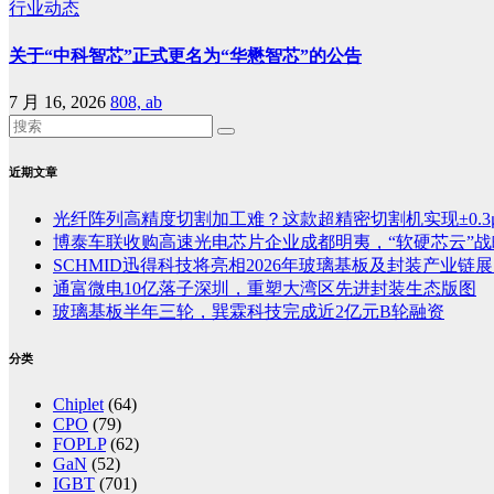
行业动态
关于“中科智芯”正式更名为“华懋智芯”的公告
7 月 16, 2026
808, ab
近期文章
光纤阵列高精度切割加工难？这款超精密切割机实现±0.3
博泰车联收购高速光电芯片企业成都明夷，“软硬芯云”
SCHMID迅得科技将亮相2026年玻璃基板及封装产业链展览
通富微电10亿落子深圳，重塑大湾区先进封装生态版图
玻璃基板半年三轮，巽霖科技完成近2亿元B轮融资
分类
Chiplet
(64)
CPO
(79)
FOPLP
(62)
GaN
(52)
IGBT
(701)