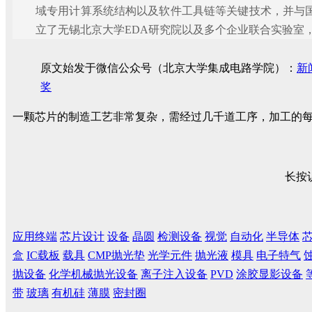
域专用计算系统结构以及软件工具链等关键技术，并与
立了无锡北京大学EDA研究院以及多个企业联合实验室
原文始发于微信公众号（北京大学集成电路学院）：
新
奖
一颗芯片的制造工艺非常复杂，需经过几千道工序，加工的
长按
应用终端
芯片设计
设备
晶圆
检测设备
视觉
自动化
半导体
盒
IC载板
载具
CMP抛光垫
光学元件
抛光液
模具
电子特气
抛设备
化学机械抛光设备
离子注入设备
PVD
涂胶显影设备
带
玻璃
有机硅
薄膜
密封圈