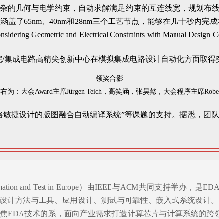
考虑复杂的几何与电学约束，自动求解满足约束的互连线宽，规划
，涵盖了65nm、40nm和28nm三个工艺节点，能够在几十秒
Considering Geometric and Electrical Constraints with
领奖合影
为：大会Award主席Jürgen Teich，高笑涵，张昊懿，大会程序主席Robert 
路敏捷设计的版图融合自动编译系统”等课题的支持。据悉，团
mation and Test in Europe）由IEEE与ACM共同
统设计方法与工具、应用设计、测试与可靠性、嵌入式系统设计。
焦EDA技术的系，面向产业需求打造计算芯片与计算系统的跨