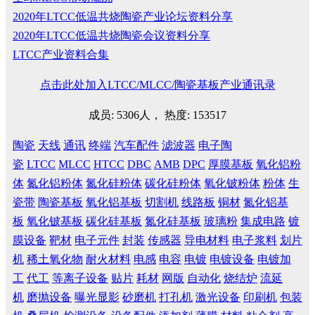
2020年LTCC低温共烧陶瓷产业论坛资料分享
2020年LTCC低温共烧陶瓷会议资料分享
LTCC产业资料合集
点击此处加入LTCC/MLCC/陶瓷基板产业通讯录
成员: 5306人， 热度: 153517
陶瓷
天线
通讯
终端
汽车配件
滤波器
电子陶
瓷
LTCC
MLCC
HTCC
DBC
AMB
DPC
厚膜基板
氧化铝粉
体
氮化铝粉体
氮化硅粉体
碳化硅粉体
氧化铍粉体
粉体
生
瓷带
陶瓷基板
氧化铝基板
切割机
线路板
铜材
氮化铝基
板
氧化铍基板
碳化硅基板
氮化硅基板
玻璃粉
集成电路
镀
膜设备
靶材
电子元件
封装
传感器
导电材料
电子浆料
划片
机
稀土氧化物
耐火材料
电感
电容
电镀
电镀设备
电镀加
工
代工
等离子设备
贴片
耗材
网版
自动化
烧结炉
流延
机
磨抛设备
曝光显影
砂磨机
打孔机
激光设备
印刷机
包装