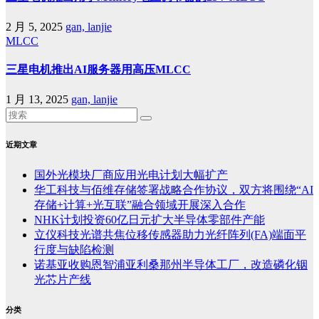
2 月 5, 2025
gan, lanjie
MLCC
三星电机推出AI服务器用高压MLCC
1 月 13, 2025
gan, lanjie
近期文章
国外光模块厂商应用光电计划大幅扩产
华工科技与佰维存储签署战略合作协议，双方将围绕“AI
存储+计算+光互联”融合领域开展深入合作
NHK计划投资60亿日元扩大半导体零部件产能
立仪科技光谱共焦位移传感器助力光纤阵列(FA)端面平
行度与缺陷检测
诺基亚收购恩智浦亚利桑那州半导体工厂，改造磷化铟
光芯片产线
分类