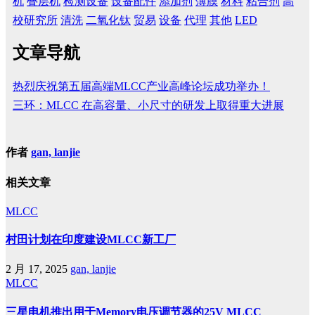
机
叠层机
检测设备
设备配件
添加剂
薄膜
材料
粘合剂
高
校研究所
清洗
二氧化钛
贸易
设备
代理
其他
LED
文章导航
热烈庆祝第五届高端MLCC产业高峰论坛成功举办！
三环：MLCC 在高容量、小尺寸的研发上取得重大进展
作者
gan, lanjie
相关文章
MLCC
村田计划在印度建设MLCC新工厂
2 月 17, 2025
gan, lanjie
MLCC
三星电机推出用于Memory电压调节器的25V MLCC