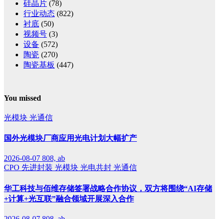
硅晶片
(78)
行业动态
(822)
衬底
(50)
视频号
(3)
设备
(572)
陶瓷
(270)
陶瓷基板
(447)
You missed
光模块
光通信
国外光模块厂商应用光电计划大幅扩产
2026-08-07
808, ab
CPO
先进封装
光模块
光电共封
光通信
华工科技与佰维存储签署战略合作协议，双方将围绕“AI存储
+计算+光互联”融合领域开展深入合作
2026-08-07
808, ab