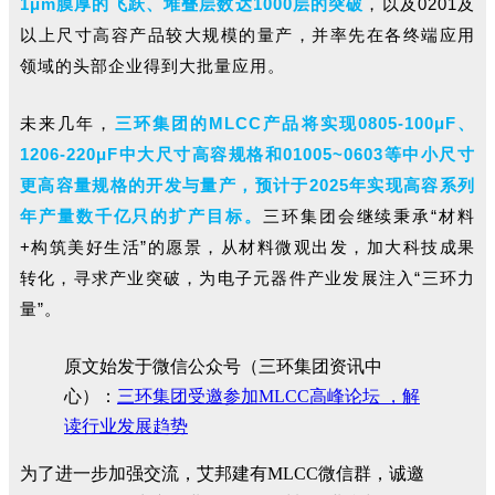
1μm膜厚的飞跃、堆叠层数达1000层的突破
，以及0201及
以上尺寸高容产品较大规模的量产，并率先在各终端应用
领域的头部企业得到大批量应用。
未来几年，
三环集团的MLCC产品将实现0805-100μF、
1206-220μF中大尺寸高容规格和01005~0603等中小尺寸
更高容量规格的开发与量产，预计于2025年实现高容系列
年产量数千亿只的扩产目标。
三环集团会继续秉承“材料
+构筑美好生活”的愿景，从材料微观出发，加大科技成果
转化，寻求产业突破，为电子元器件产业发展注入“三环力
量”。
原文始发于微信公众号（三环集团资讯中
心）：
三环集团受邀参加MLCC高峰论坛 ，解
读行业发展趋势
为了进一步加强交流，艾邦建有MLCC微信群，诚邀