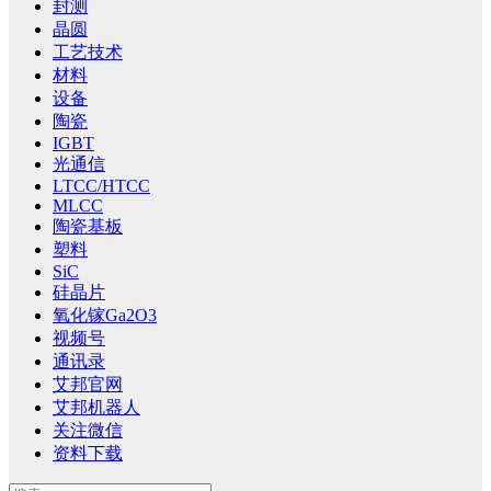
封测
晶圆
工艺技术
材料
设备
陶瓷
IGBT
光通信
LTCC/HTCC
MLCC
陶瓷基板
塑料
SiC
硅晶片
氧化镓Ga2O3
视频号
通讯录
艾邦官网
艾邦机器人
关注微信
资料下载