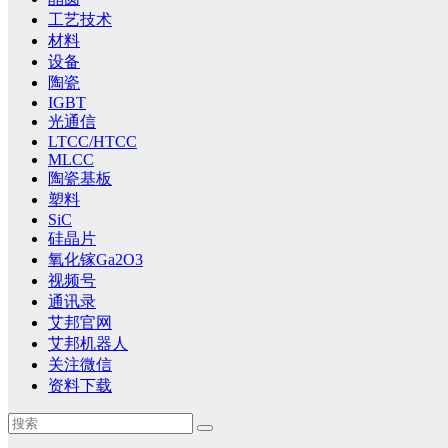
工艺技术
材料
设备
陶瓷
IGBT
光通信
LTCC/HTCC
MLCC
陶瓷基板
塑料
SiC
硅晶片
氧化镓Ga2O3
视频号
通讯录
艾邦官网
艾邦机器人
关注微信
资料下载