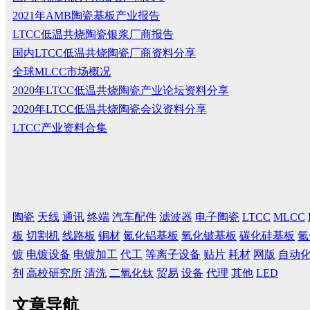
2021年AMB陶瓷基板产业报告
LTCC低温共烧陶瓷银浆厂商报告
国内LTCC低温共烧陶瓷厂商资料分享
全球MLCC市场概况
2020年LTCC低温共烧陶瓷产业论坛资料分享
2020年LTCC低温共烧陶瓷会议资料分享
LTCC产业资料合集
陶瓷
天线
通讯
终端
汽车配件
滤波器
电子陶瓷
LTCC
MLCC
板
切割机
线路板
铜材
氮化铝基板
氧化铍基板
碳化硅基板
氮
镀
电镀设备
电镀加工
代工
等离子设备
贴片
耗材
网版
自动
剂
高校研究所
清洗
二氧化钛
贸易
设备
代理
其他
LED
文章导航