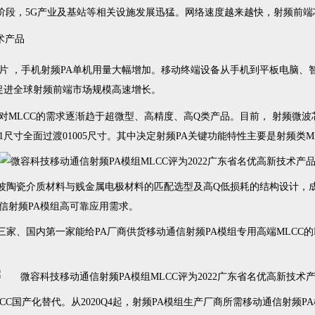
阶段，5G产业及基站等相关设施发展迅猛。网络速度越来越快，射频前端芯
片 ，手机射频PA单机用量大幅增加。移动终端设备从手机到平板电脑
促进全球射频前端市场规模高速增长。
LCC的需求逐渐趋于超微型、高精度、高Q类产品。目前， 射频微波芯片2G
201尺寸全面过渡01005尺寸。其中决定射频PA关键功能特性主要是射频类
瓷介质材料与贱金属电极材料的匹配选型及高Q低损耗的结构设计，成功研发出
信射频PA模组高可靠应用需求。
、国内第一家能给PA厂商供货移动通信射频PA模组专用高端MLCC的M
C国产化替代。从2020Q4起，射频PA模组生产厂商所需移动通信射频P