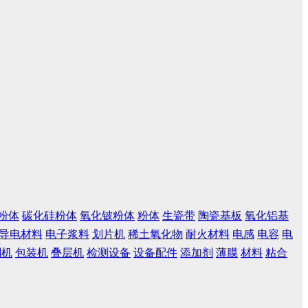
粉体
碳化硅粉体
氧化铍粉体
粉体
生瓷带
陶瓷基板
氧化铝基
导电材料
电子浆料
划片机
稀土氧化物
耐火材料
电感
电容
电
刷机
包装机
叠层机
检测设备
设备配件
添加剂
薄膜
材料
粘合