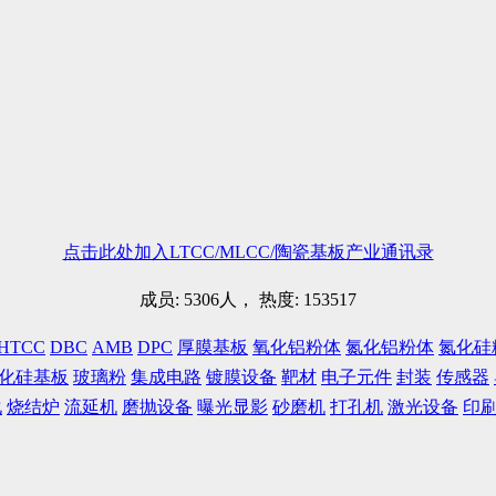
点击此处加入LTCC/MLCC/陶瓷基板产业通讯录
成员: 5306人， 热度: 153517
HTCC
DBC
AMB
DPC
厚膜基板
氧化铝粉体
氮化铝粉体
氮化硅
化硅基板
玻璃粉
集成电路
镀膜设备
靶材
电子元件
封装
传感器
化
烧结炉
流延机
磨抛设备
曝光显影
砂磨机
打孔机
激光设备
印