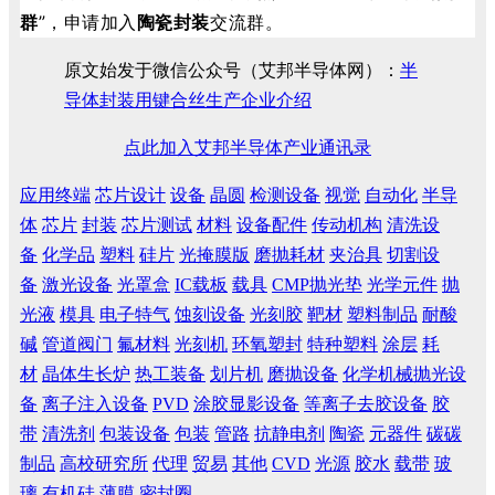
群
”，申请加入
陶瓷封装
交流群。
原文始发于微信公众号（艾邦半导体网）：
半
导体封装用键合丝生产企业介绍
点此加入艾邦半导体产业通讯录
应用终端
芯片设计
设备
晶圆
检测设备
视觉
自动化
半导
体
芯片
封装
芯片测试
材料
设备配件
传动机构
清洗设
备
化学品
塑料
硅片
光掩膜版
磨抛耗材
夹治具
切割设
备
激光设备
光罩盒
IC载板
载具
CMP抛光垫
光学元件
抛
光液
模具
电子特气
蚀刻设备
光刻胶
靶材
塑料制品
耐酸
碱
管道阀门
氟材料
光刻机
环氧塑封
特种塑料
涂层
耗
材
晶体生长炉
热工装备
划片机
磨抛设备
化学机械抛光设
备
离子注入设备
PVD
涂胶显影设备
等离子去胶设备
胶
带
清洗剂
包装设备
包装
管路
抗静电剂
陶瓷
元器件
碳碳
制品
高校研究所
代理
贸易
其他
CVD
光源
胶水
载带
玻
璃
有机硅
薄膜
密封圈