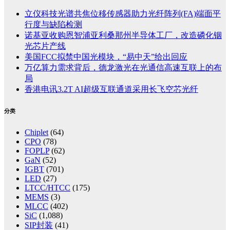
立仪科技光谱共焦位移传感器助力光纤阵列(FA)端面平
行度与缺陷检测
诺基亚收购恩智浦亚利桑那州半导体工厂，改造磷化铟
光芯片产线
美国FCC拟禁中国光模块，“易中天”给出回应
万亿算力需求背后，德龙激光在光通信高速互联上的布
局
香港电讯3.2T AI超级互联通道采用长飞空芯光纤
分类
Chiplet
(64)
CPO
(78)
FOPLP
(62)
GaN
(52)
IGBT
(701)
LED
(27)
LTCC/HTCC
(175)
MEMS
(3)
MLCC
(402)
SiC
(1,088)
SIP封装
(41)