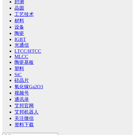
封测
晶圆
工艺技术
材料
设备
陶瓷
IGBT
光通信
LTCC/HTCC
MLCC
陶瓷基板
塑料
SiC
硅晶片
氧化镓Ga2O3
视频号
通讯录
艾邦官网
艾邦机器人
关注微信
资料下载