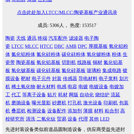
点击此处加入LTCC/MLCC/陶瓷基板产业通讯录
成员: 5306人， 热度: 153517
陶瓷
天线
通讯
终端
汽车配件
滤波器
电子陶
瓷
LTCC
MLCC
HTCC
DBC
AMB
DPC
厚膜基板
氧化铝粉
体
氮化铝粉体
氮化硅粉体
碳化硅粉体
氧化铍粉体
粉体
生
瓷带
陶瓷基板
氧化铝基板
切割机
线路板
铜材
氮化铝基
板
氧化铍基板
碳化硅基板
氮化硅基板
玻璃粉
集成电路
镀
膜设备
靶材
电子元件
封装
传感器
导电材料
电子浆料
划片
机
稀土氧化物
耐火材料
电感
电容
电镀
电镀设备
电镀加
工
代工
等离子设备
贴片
耗材
网版
自动化
烧结炉
流延
机
磨抛设备
曝光显影
砂磨机
打孔机
激光设备
印刷机
包装
机
叠层机
检测设备
设备配件
添加剂
薄膜
材料
粘合剂
高
校研究所
清洗
二氧化钛
贸易
设备
代理
其他
LED
先进封装设备类似前道晶圆制造设备，供应商受益先进封