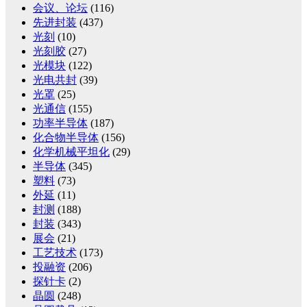
会议、论坛
(116)
先进封装
(437)
光刻
(10)
光刻胶
(27)
光模块
(122)
光电共封
(39)
光罩
(25)
光通信
(155)
功率半导体
(187)
化合物半导体
(156)
化学机械平坦化
(29)
半导体
(345)
塑料
(73)
外延
(11)
封测
(188)
封装
(343)
展会
(21)
工艺技术
(173)
投融资
(206)
探针卡
(2)
晶圆
(248)