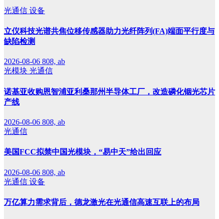
光通信
设备
立仪科技光谱共焦位移传感器助力光纤阵列(FA)端面平行度与
缺陷检测
2026-08-06
808, ab
光模块
光通信
诺基亚收购恩智浦亚利桑那州半导体工厂，改造磷化铟光芯片
产线
2026-08-06
808, ab
光通信
美国FCC拟禁中国光模块，“易中天”给出回应
2026-08-06
808, ab
光通信
设备
万亿算力需求背后，德龙激光在光通信高速互联上的布局