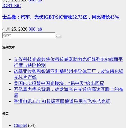
IGBT
SiC
士兰微：汽车、光伏IGBT/SiC营收32.73亿，同比增长43%
4 月 25, 2026
808, ab
近期文章
立仪科技光谱共焦位移传感器助力光纤阵列(FA)端面平
行度与缺陷检测
诺基亚收购恩智浦亚利桑那州半导体工厂，改造磷化铟
光芯片产线
美国FCC拟禁中国光模块，“易中天”给出回应
万亿算力需求背后，德龙激光在光通信高速互联上的布
局
香港电讯3.2T AI超级互联通道采用长飞空芯光纤
分类
Chiplet
(64)