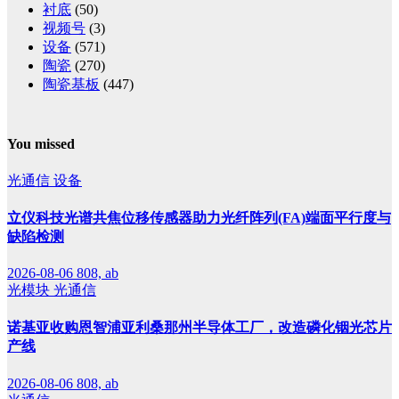
衬底
(50)
视频号
(3)
设备
(571)
陶瓷
(270)
陶瓷基板
(447)
You missed
光通信
设备
立仪科技光谱共焦位移传感器助力光纤阵列(FA)端面平行度与
缺陷检测
2026-08-06
808, ab
光模块
光通信
诺基亚收购恩智浦亚利桑那州半导体工厂，改造磷化铟光芯片
产线
2026-08-06
808, ab