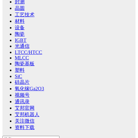
封测
晶圆
工艺技术
材料
设备
陶瓷
IGBT
光通信
LTCC/HTCC
MLCC
陶瓷基板
塑料
SiC
硅晶片
氧化镓Ga2O3
视频号
通讯录
艾邦官网
艾邦机器人
关注微信
资料下载