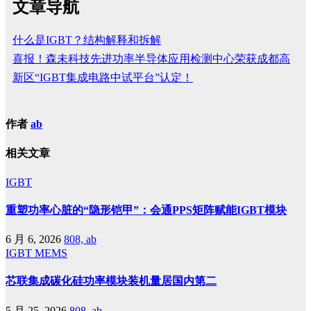
文章导航
什么是IGBT？结构解释和拆解
喜报！森未科技先进功率半导体应用检测中心荣获成都高
新区“IGBT集成电路中试平台”认定！
作者
ab
相关文章
IGBT
重塑功率心脏的“隐形铠甲”：会通PPS矩阵赋能IGBT模块
6 月 6, 2026
808, ab
IGBT
MEMS
芯联集成碳化硅功率模块装机量居国内第二
5 月 25, 2026
808, ab