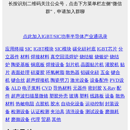
长按识别二维码关注公众号，点击下方菜单栏左侧“微信
群”，申请加入群聊
点此加入IGBT/SIC功率半导体产业通讯录
应用终端
SIC
IGBT模块
SIC模块
碳化硅衬底
IGBT芯片
分
立器件
材料
焊接材料
真空回流焊炉
烧结银
烧银炉
烧结
炉
陶瓷基板
铜底板
焊接设备
划片机
晶圆贴片机
灌胶机
贴
片
表面处理
硅凝胶
环氧树脂
散热器
铝碳化硅
五金
键合
机
键合丝
超声焊接机
陶瓷劈刀
激光设备
设备配件
PVD设
备
ALD
电子浆料
CVD
导热材料
元器件
密封胶
X-Ray
配
件
超声波扫描显微镜
塑胶外壳
玻璃
塑料
线路板
设备
散热
材料
热敏电阻
点胶机
胶水
自动化设备
运动控制
封装设
备
检测设备
认证检测
夹治具
清洗设备
测试设备
磨抛耗
材
磨抛设备
代理
贸易
其他