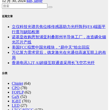
12 月 30, 2024
gan, lanjie
近期文章
立仪科技光谱共焦位移传感器助力光纤阵列(FA)端面平
行度与缺陷检测
诺基亚收购恩智浦亚利桑那州半导体工厂，改造磷化铟
光芯片产线
美国FCC拟禁中国光模块，“易中天”给出回应
万亿算力需求背后，德龙激光在光通信高速互联上的布
局
香港电讯3.2T AI超级互联通道采用长飞空芯光纤
分类
Chiplet
(64)
CPO
(78)
FOPLP
(62)
GaN
(52)
IGBT
(701)
LED
(27)
LTCC/HTCC
(175)