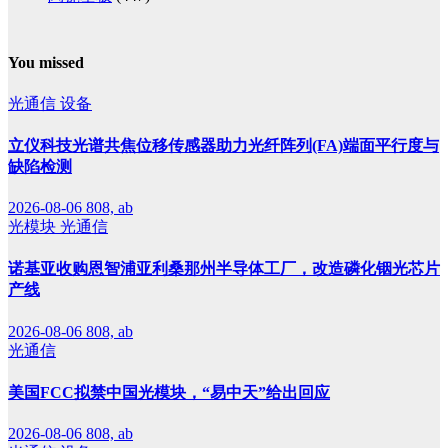
You missed
光通信
设备
立仪科技光谱共焦位移传感器助力光纤阵列(FA)端面平行度与
缺陷检测
2026-08-06
808, ab
光模块
光通信
诺基亚收购恩智浦亚利桑那州半导体工厂，改造磷化铟光芯片
产线
2026-08-06
808, ab
光通信
美国FCC拟禁中国光模块，“易中天”给出回应
2026-08-06
808, ab