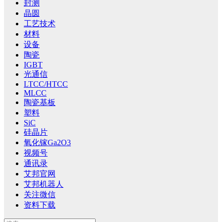
封测
晶圆
工艺技术
材料
设备
陶瓷
IGBT
光通信
LTCC/HTCC
MLCC
陶瓷基板
塑料
SiC
硅晶片
氧化镓Ga2O3
视频号
通讯录
艾邦官网
艾邦机器人
关注微信
资料下载