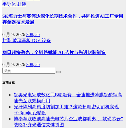
半导体
封装
SK海力士与英伟达深化长期技术合作，共同推进AI工厂专用
存储器技术发展
6 月 9, 2026
808, ab
封装
玻璃基板TGV
设备
华日超快激光，全链路赋能 AI 芯片与先进封装制造
6 月 9, 2026
808, ab
近期文章
铌奥光电完成数亿元B轮融资，全速推进薄膜铌酸锂高
速光互联规模商用
光纤阵列高精度切割加工难？这款超精密切割机实现
±0.3μm间距精度
博泰车联收购高速光电芯片企业成都明夷，“软硬芯云”
战略补齐光通信关键拼图