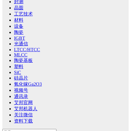
封测
晶圆
工艺技术
材料
设备
陶瓷
IGBT
光通信
LTCC/HTCC
MLCC
陶瓷基板
塑料
SiC
硅晶片
氧化镓Ga2O3
视频号
通讯录
艾邦官网
艾邦机器人
关注微信
资料下载