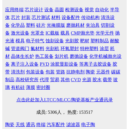
应用终端
芯片设计
设备
晶圆
检测设备
视觉
自动化
半导
体
芯片
封装
芯片测试
材料
设备配件
传动机构
清洗设
备
化学品
塑料
硅片
光掩膜版
磨抛耗材
夹治具
切割设
备
激光设备
光罩盒
IC载板
载具
CMP抛光垫
光学元件
抛
光液
模具
电子特气
蚀刻设备
光刻胶
靶材
塑料制品
耐酸
碱
管道阀门
氟材料
光刻机
环氧塑封
特种塑料
涂层
耗
材
晶体生长炉
热工装备
划片机
磨抛设备
化学机械抛光设
备
离子注入设备
PVD
涂胶显影设备
等离子去胶设备
胶
带
清洗剂
包装设备
包装
管路
抗静电剂
陶瓷
元器件
碳碳
制品
高校研究所
代理
贸易
其他
CVD
光源
胶水
载带
玻
璃
有机硅
薄膜
密封圈
点击此处加入LTCC/MLCC/陶瓷基板产业通讯录
成员: 5306人， 热度: 153517
陶瓷
天线
通讯
终端
汽车配件
滤波器
电子陶