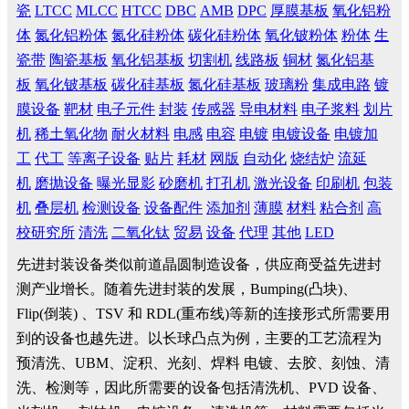
瓷
LTCC
MLCC
HTCC
DBC
AMB
DPC
厚膜基板
氧化铝粉
体
氮化铝粉体
氮化硅粉体
碳化硅粉体
氧化铍粉体
粉体
生
瓷带
陶瓷基板
氧化铝基板
切割机
线路板
铜材
氮化铝基
板
氧化铍基板
碳化硅基板
氮化硅基板
玻璃粉
集成电路
镀
膜设备
靶材
电子元件
封装
传感器
导电材料
电子浆料
划片
机
稀土氧化物
耐火材料
电感
电容
电镀
电镀设备
电镀加
工
代工
等离子设备
贴片
耗材
网版
自动化
烧结炉
流延
机
磨抛设备
曝光显影
砂磨机
打孔机
激光设备
印刷机
包装
机
叠层机
检测设备
设备配件
添加剂
薄膜
材料
粘合剂
高
校研究所
清洗
二氧化钛
贸易
设备
代理
其他
LED
先进封装设备类似前道晶圆制造设备，供应商受益先进封
测产业增长。随着先进封装的发展，Bumping(凸块)、
Flip(倒装) 、TSV 和 RDL(重布线)等新的连接形式所需要用
到的设备也越先进。以长球凸点为例，主要的工艺流程为
预清洗、UBM、淀积、光刻、焊料 电镀、去胶、刻蚀、清
洗、检测等，因此所需要的设备包括清洗机、PVD 设备、