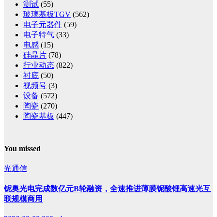
测试
(55)
玻璃基板TGV
(562)
电子元器件
(59)
电子特气
(33)
电感
(15)
硅晶片
(78)
行业动态
(822)
衬底
(50)
视频号
(3)
设备
(572)
陶瓷
(270)
陶瓷基板
(447)
You missed
光通信
铌奥光电完成数亿元B轮融资，全速推进薄膜铌酸锂高速光互
联规模商用