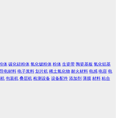
粉体
碳化硅粉体
氧化铍粉体
粉体
生瓷带
陶瓷基板
氧化铝基
导电材料
电子浆料
划片机
稀土氧化物
耐火材料
电感
电容
电
刷机
包装机
叠层机
检测设备
设备配件
添加剂
薄膜
材料
粘合