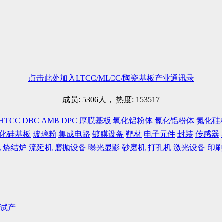
点击此处加入LTCC/MLCC/陶瓷基板产业通讯录
成员: 5306人， 热度: 153517
HTCC
DBC
AMB
DPC
厚膜基板
氧化铝粉体
氮化铝粉体
氮化硅
化硅基板
玻璃粉
集成电路
镀膜设备
靶材
电子元件
封装
传感器
化
烧结炉
流延机
磨抛设备
曝光显影
砂磨机
打孔机
激光设备
印
量试产