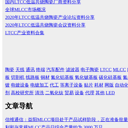
国内LTCC低温共烧陶瓷厂商资料分享
全球MLCC市场概况
2020年LTCC低温共烧陶瓷产业论坛资料分享
2020年LTCC低温共烧陶瓷会议资料分享
LTCC产业资料合集
陶瓷
天线
通讯
终端
汽车配件
滤波器
电子陶瓷
LTCC
MLCC
板
切割机
线路板
铜材
氮化铝基板
氧化铍基板
碳化硅基板
氮
镀
电镀设备
电镀加工
代工
等离子设备
贴片
耗材
网版
自动
剂
高校研究所
清洗
二氧化钛
贸易
设备
代理
其他
LED
文章导航
信维通信：益阳MLCC项目处于产品试样阶段，正在准备批
利和兴常规MLCC产品日综合产量约为 3000 万只