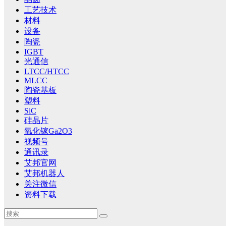
工艺技术
材料
设备
陶瓷
IGBT
光通信
LTCC/HTCC
MLCC
陶瓷基板
塑料
SiC
硅晶片
氧化镓Ga2O3
视频号
通讯录
艾邦官网
艾邦机器人
关注微信
资料下载