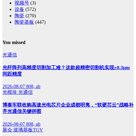
视频号
(3)
设备
(572)
陶瓷
(270)
陶瓷基板
(447)
You missed
光通信
光纤阵列高精度切割加工难？这款超精密切割机实现±0.3μm
间距精度
2026-08-07
808, ab
光模块
光通信
博泰车联收购高速光电芯片企业成都明夷，“软硬芯云”战略补
齐光通信关键拼图
2026-08-07
808, ab
展会
玻璃基板TGV