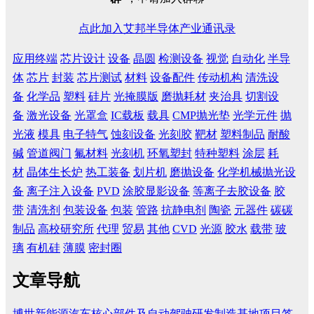
点此加入艾邦半导体产业通讯录
应用终端
芯片设计
设备
晶圆
检测设备
视觉
自动化
半导
体
芯片
封装
芯片测试
材料
设备配件
传动机构
清洗设
备
化学品
塑料
硅片
光掩膜版
磨抛耗材
夹治具
切割设
备
激光设备
光罩盒
IC载板
载具
CMP抛光垫
光学元件
抛
光液
模具
电子特气
蚀刻设备
光刻胶
靶材
塑料制品
耐酸
碱
管道阀门
氟材料
光刻机
环氧塑封
特种塑料
涂层
耗
材
晶体生长炉
热工装备
划片机
磨抛设备
化学机械抛光设
备
离子注入设备
PVD
涂胶显影设备
等离子去胶设备
胶
带
清洗剂
包装设备
包装
管路
抗静电剂
陶瓷
元器件
碳碳
制品
高校研究所
代理
贸易
其他
CVD
光源
胶水
载带
玻
璃
有机硅
薄膜
密封圈
文章导航
博世新能源汽车核心部件及自动驾驶研发制造基地项目签