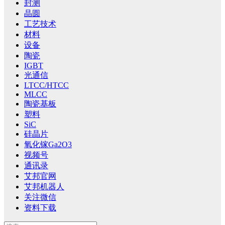
封测
晶圆
工艺技术
材料
设备
陶瓷
IGBT
光通信
LTCC/HTCC
MLCC
陶瓷基板
塑料
SiC
硅晶片
氧化镓Ga2O3
视频号
通讯录
艾邦官网
艾邦机器人
关注微信
资料下载