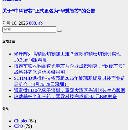
关于“中科智芯”正式更名为“华懋智芯”的公告
7 月 16, 2026
808, ab
近期文章
光纤阵列高精度切割加工难？这款超精密切割机实现
±0.3μm间距精度
博泰车联收购高速光电芯片企业成都明夷，“软硬芯云”
战略补齐光通信关键拼图
SCHMID迅得科技将亮相2026年玻璃基板及封装产业链
展览会（8月26-28日深圳）
通富微电10亿落子深圳，重塑大湾区先进封装生态版图
玻璃基板半年三轮，巽霖科技完成近2亿元B轮融资
分类
Chiplet
(64)
CPO
(79)