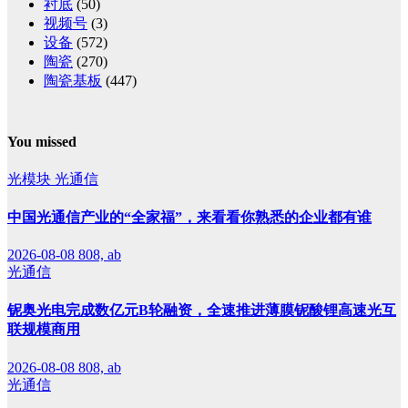
衬底
(50)
视频号
(3)
设备
(572)
陶瓷
(270)
陶瓷基板
(447)
You missed
光模块
光通信
中国光通信产业的“全家福”，来看看你熟悉的企业都有谁
2026-08-08
808, ab
光通信
铌奥光电完成数亿元B轮融资，全速推进薄膜铌酸锂高速光互
联规模商用
2026-08-08
808, ab
光通信