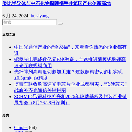
类比半导体与中石化物探院携手共筑国产化创新高地
6 月 24, 2024
liu, siyang
近期文章
中国光通信产业的“全家福”，来看看你熟悉的企业都有
谁
铌奥光电完成数亿元B轮融资，全速推进薄膜铌酸锂高
速光互联规模商用
光纤阵列高精度切割加工难？这款超精密切割机实现
±0.3μm间距精度
博泰车联收购高速光电芯片企业成都明夷，“软硬芯云”
战略补齐光通信关键拼图
SCHMID迅得科技将亮相2026年玻璃基板及封装产业链
展览会（8月26-28日深圳）
分类
Chiplet
(64)