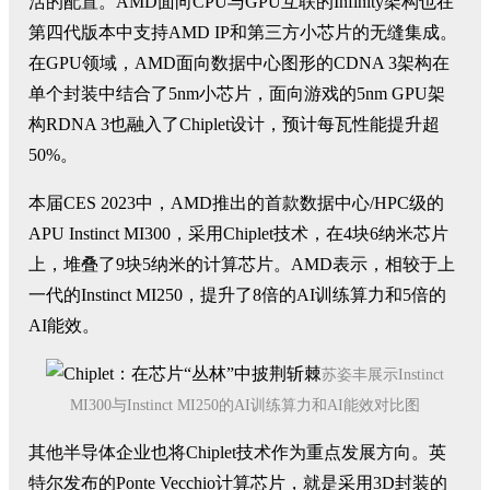
活的配置。AMD面向CPU与GPU互联的Infinity架构也在
第四代版本中支持AMD IP和第三方小芯片的无缝集成。
在GPU领域，AMD面向数据中心图形的CDNA 3架构在
单个封装中结合了5nm小芯片，面向游戏的5nm GPU架
构RDNA 3也融入了Chiplet设计，预计每瓦性能提升超
50%。
本届CES 2023中，AMD推出的首款数据中心/HPC级的
APU Instinct MI300，采用Chiplet技术，在4块6纳米芯片
上，堆叠了9块5纳米的计算芯片。AMD表示，相较于上
一代的Instinct MI250，提升了8倍的AI训练算力和5倍的
AI能效。
苏姿丰展示
Instinct
MI300
与
Instinct MI250
的
AI
训练算力和
AI
能效对比图
其他半导体企业也将Chiplet技术作为重点发展方向。英
特尔发布的Ponte Vecchio计算芯片，就是采用3D封装的