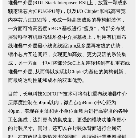
堆叠中介层(RDL Stack Interposer, RSI)上，放置一颗或多
颗逻辑芯片(CPU/GPU等)，以及I/O Chiplet 和/或高带宽
内存芯片(HBM)等，形成一颗高集成度的异构封装体，
一方面可将高密度fcBGA基板进行“瘦身”，将部分布线
层转移至有机重布线堆叠中介层基板上，利用有机重布
线堆叠中介层最小线宽线距2μm及多层再布线的优势，
缩小芯片互连间距，实现更加高效、更为灵活的系统集
成，另一方面，也可将部分SoC上互连转移到有机重布线
堆叠中介层, 从而得以实现以Chiplet为基础的架构创新，
而最终达到性能和成本的双重优势。
目前，长电科技XDFOI™技术可将有机重布线堆叠中介
层厚度控制在50μm以内，微凸点(µBump)中心距为
40μm，实现在更薄和更小单位面积内进行高密度的各种
工艺集成，达到更高的集成度、更强的模块功能和更小
的封装尺寸。同时，还可以在封装体背面进行金属沉
积，在有效提高散热效率的同时，根据设计需要增强封