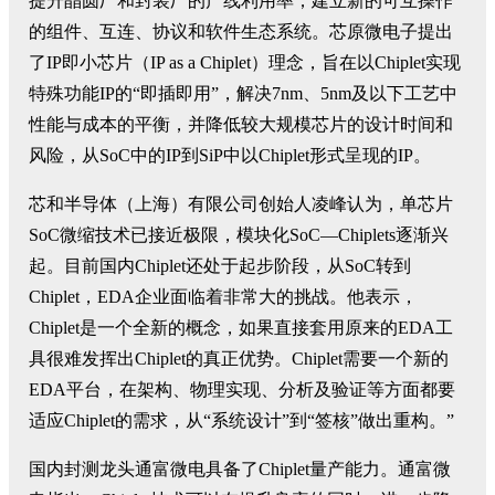
提升晶圆厂和封装厂的产线利用率；建立新的可互操作
的组件、互连、协议和软件生态系统。芯原微电子提出
了IP即小芯片（IP as a Chiplet）理念，旨在以Chiplet实现
特殊功能IP的“即插即用”，解决7nm、5nm及以下工艺中
性能与成本的平衡，并降低较大规模芯片的设计时间和
风险，从SoC中的IP到SiP中以Chiplet形式呈现的IP。
芯和半导体（上海）有限公司创始人凌峰认为，单芯片
SoC微缩技术已接近极限，模块化SoC—Chiplets逐渐兴
起。目前国内Chiplet还处于起步阶段，从SoC转到
Chiplet，EDA企业面临着非常大的挑战。他表示，
Chiplet是一个全新的概念，如果直接套用原来的EDA工
具很难发挥出Chiplet的真正优势。Chiplet需要一个新的
EDA平台，在架构、物理实现、分析及验证等方面都要
适应Chiplet的需求，从“系统设计”到“签核”做出重构。”
国内封测龙头通富微电具备了Chiplet量产能力。通富微