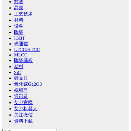
封测
晶圆
工艺技术
材料
设备
陶瓷
IGBT
光通信
LTCC/HTCC
MLCC
陶瓷基板
塑料
SiC
硅晶片
氧化镓Ga2O3
视频号
通讯录
艾邦官网
艾邦机器人
关注微信
资料下载