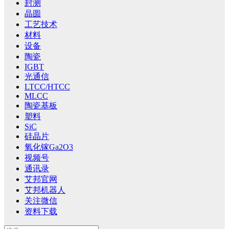
封测
晶圆
工艺技术
材料
设备
陶瓷
IGBT
光通信
LTCC/HTCC
MLCC
陶瓷基板
塑料
SiC
硅晶片
氧化镓Ga2O3
视频号
通讯录
艾邦官网
艾邦机器人
关注微信
资料下载