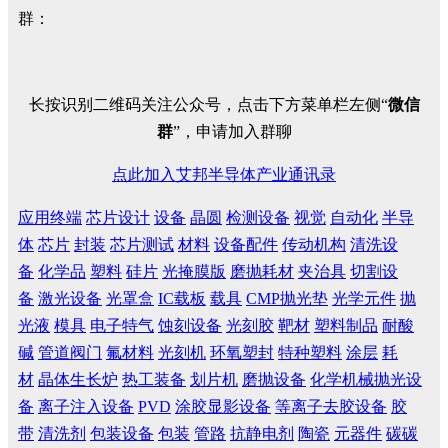
群：
长按识别二维码关注公众号，点击下方菜单栏左侧“
微信
群
”，申请加入群聊
点此加入艾邦半导体产业通讯录
应用终端
芯片设计
设备
晶圆
检测设备
视觉
自动化
半导
体
芯片
封装
芯片测试
材料
设备配件
传动机构
清洗设
备
化学品
塑料
硅片
光掩膜版
磨抛耗材
夹治具
切割设
备
激光设备
光罩盒
IC载板
载具
CMP抛光垫
光学元件
抛
光液
模具
电子特气
蚀刻设备
光刻胶
靶材
塑料制品
耐酸
碱
管道阀门
氟材料
光刻机
环氧塑封
特种塑料
涂层
耗
材
晶体生长炉
热工装备
划片机
磨抛设备
化学机械抛光设
备
离子注入设备
PVD
涂胶显影设备
等离子去胶设备
胶
带
清洗剂
包装设备
包装
管路
抗静电剂
陶瓷
元器件
碳碳