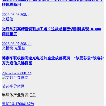
联规模商用
2026-08-08
808, ab
光通信
光纤阵列高精度切割加工难？这款超精密切割机实现±0.3μm
间距精度
2026-08-07
808, ab
光模块
光通信
博泰车联收购高速光电芯片企业成都明夷，“软硬芯云”战略补
齐光通信关键拼图
2026-08-07
808, ab
艾邦半导体网
半导体产业资源汇总
粤ICP备17004167号