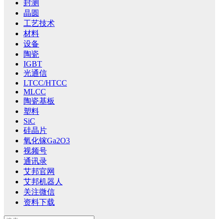
封测
晶圆
工艺技术
材料
设备
陶瓷
IGBT
光通信
LTCC/HTCC
MLCC
陶瓷基板
塑料
SiC
硅晶片
氧化镓Ga2O3
视频号
通讯录
艾邦官网
艾邦机器人
关注微信
资料下载