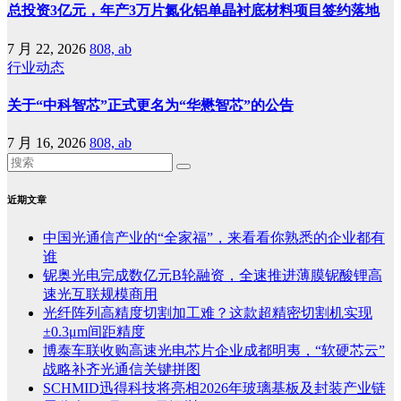
总投资3亿元，年产3万片氮化铝单晶衬底材料项目签约落地
7 月 22, 2026
808, ab
行业动态
关于“中科智芯”正式更名为“华懋智芯”的公告
7 月 16, 2026
808, ab
近期文章
中国光通信产业的“全家福”，来看看你熟悉的企业都有
谁
铌奥光电完成数亿元B轮融资，全速推进薄膜铌酸锂高
速光互联规模商用
光纤阵列高精度切割加工难？这款超精密切割机实现
±0.3μm间距精度
博泰车联收购高速光电芯片企业成都明夷，“软硬芯云”
战略补齐光通信关键拼图
SCHMID迅得科技将亮相2026年玻璃基板及封装产业链