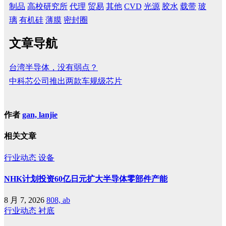
制品
高校研究所
代理
贸易
其他
CVD
光源
胶水
载带
玻
璃
有机硅
薄膜
密封圈
文章导航
台湾半导体，没有弱点？
中科芯公司推出两款车规级芯片
作者
gan, lanjie
相关文章
行业动态
设备
NHK计划投资60亿日元扩大半导体零部件产能
8 月 7, 2026
808, ab
行业动态
衬底