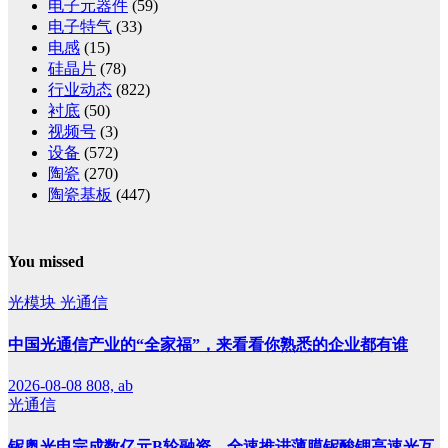
电子元器件
(59)
电子特气
(33)
电感
(15)
硅晶片
(78)
行业动态
(822)
衬底
(50)
视频号
(3)
设备
(572)
陶瓷
(270)
陶瓷基板
(447)
You missed
光模块
光通信
中国光通信产业的“全家福”，来看看你熟悉的企业都有谁
2026-08-08
808, ab
光通信
铌奥光电完成数亿元B轮融资，全速推进薄膜铌酸锂高速光互