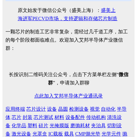
原文始发于微信公众号（盛美上海）：
盛美上
海进军PECVD市场，支持逻辑和存储芯片制造
一颗芯片的制造工艺非常复杂，需经过几千道工序，加工
的每个阶段都面临难点。欢迎加入艾邦半导体产业微信
群：
长按识别二维码关注公众号，点击下方菜单栏左侧“
微信
群
”，申请加入群聊
点此加入艾邦半导体产业通讯录
应用终端
芯片设计
设备
晶圆
检测设备
视觉
自动化
半导
体
芯片
封装
芯片测试
材料
设备配件
传动机构
清洗设
备
化学品
塑料
硅片
光掩膜版
磨抛耗材
夹治具
切割设
备
激光设备
光罩盒
IC载板
载具
CMP抛光垫
光学元件
抛