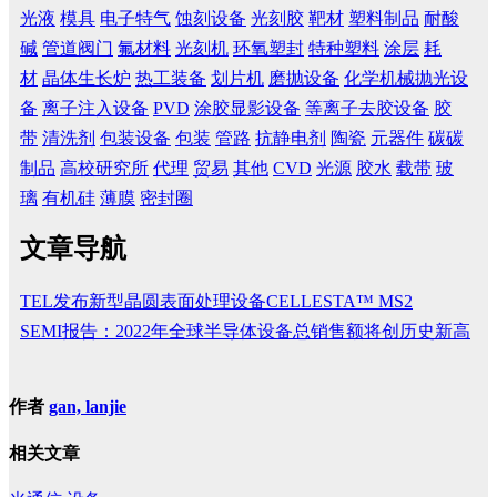
光液
模具
电子特气
蚀刻设备
光刻胶
靶材
塑料制品
耐酸
碱
管道阀门
氟材料
光刻机
环氧塑封
特种塑料
涂层
耗
材
晶体生长炉
热工装备
划片机
磨抛设备
化学机械抛光设
备
离子注入设备
PVD
涂胶显影设备
等离子去胶设备
胶
带
清洗剂
包装设备
包装
管路
抗静电剂
陶瓷
元器件
碳碳
制品
高校研究所
代理
贸易
其他
CVD
光源
胶水
载带
玻
璃
有机硅
薄膜
密封圈
文章导航
TEL发布新型晶圆表面处理设备CELLESTA™ MS2
SEMI报告：2022年全球半导体设备总销售额将创历史新高
作者
gan, lanjie
相关文章