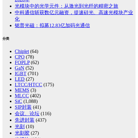
光模块中的光学元件：从激光到光纤的精密之旅
中科通信斩获数亿元融资，提速硅光、高速光模块产业
化
铭普光磁：拟募12.83亿加码光通信
分类
Chiplet
(64)
CPO
(78)
FOPLP
(62)
GaN
(52)
IGBT
(701)
LED
(27)
LTCC/HTCC
(175)
MEMS
(3)
MLCC
(402)
SiC
(1,088)
SIP封装
(41)
会议、论坛
(116)
先进封装
(437)
光刻
(10)
光刻胶
(27)