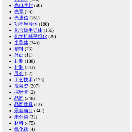
光电共封
(40)
光罩
(25)
光通信
(161)
功率半导体
(188)
化合物半导体
(156)
化学机械平坦化
(29)
半导体
(345)
塑料
(73)
外延
(11)
封测
(188)
封装
(343)
展会
(22)
工艺技术
(173)
投融资
(207)
探针卡
(2)
晶圆
(248)
晶圆载具
(12)
最新项目
(342)
未分类
(32)
材料
(475)
氧化镓
(4)