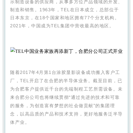
示制造设备的供应商，从事多方位产品领域的开发、
制造和销售。
1963年，TEL在日本成立，总部位于
日本东京，在18个国家和地区拥有77个分支机构。
2021年，中国成为
TEL
集团中营收最高的地区。
随着2017年4月第1台涂胶显影设备成功搬入客户工
厂，TEL开启了在合肥的半导体业务。截至目前，已
为合肥客户提供近千台的先端制程工艺所需设备。未
来合肥分公司也将继续贯彻“通过先进的技术和可靠
的服务，为创造富有梦想的社会做贡献”的集团理
念，以高品质的产品和技术支持，更好地服务泛半导
体产业。