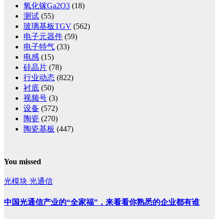
氧化镓Ga2O3
(18)
测试
(55)
玻璃基板TGV
(562)
电子元器件
(59)
电子特气
(33)
电感
(15)
硅晶片
(78)
行业动态
(822)
衬底
(50)
视频号
(3)
设备
(572)
陶瓷
(270)
陶瓷基板
(447)
You missed
光模块
光通信
中国光通信产业的“全家福”，来看看你熟悉的企业都有谁