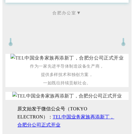
▼
合肥办公室
作为一家先进半导体制造设备生产商，
提供多样技术和独创方案，
一如既往持续贡献社会。
原文始发于微信公众号（TOKYO
ELECTRON）：
TEL中国业务家族再添新丁，
合肥分公司正式开业