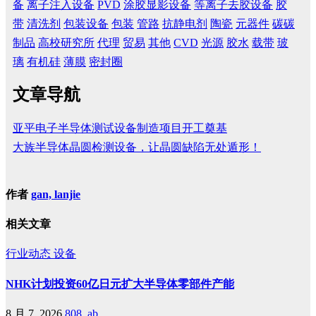
备
离子注入设备
PVD
涂胶显影设备
等离子去胶设备
胶
带
清洗剂
包装设备
包装
管路
抗静电剂
陶瓷
元器件
碳碳
制品
高校研究所
代理
贸易
其他
CVD
光源
胶水
载带
玻
璃
有机硅
薄膜
密封圈
文章导航
亚平电子半导体测试设备制造项目开工奠基
大族半导体晶圆检测设备，让晶圆缺陷无处遁形！
作者
gan, lanjie
相关文章
行业动态
设备
NHK计划投资60亿日元扩大半导体零部件产能
8 月 7, 2026
808, ab