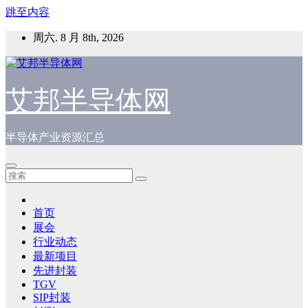
跳至内容
周六. 8 月 8th, 2026
艾邦半导体网
半导体产业资源汇总
首页
展会
行业动态
最新项目
先进封装
TGV
SIP封装