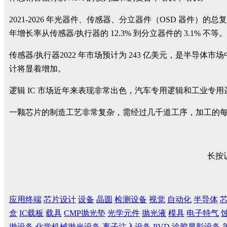
2021-2026 年光器件、传感器、分立器件（OSD 器件）的
年增长率从传感器/执行器的 12.3% 到分立器件的 3.1% 不等。
传感器/执行器2022 年市场预计为 243 亿美元，是半
计将显着增加。
逻辑 IC 市场近年来表现非常出色，汽车专用逻辑和工业专用逻辑
一颗芯片的制造工艺非常复杂，需经过几千道工序，加工的
长按
应用终端
芯片设计
设备
晶圆
检测设备
视觉
自动化
半导体
盒
IC载板
载具
CMP抛光垫
光学元件
抛光液
模具
电子特气
抛设备
化学机械抛光设备
离子注入设备
PVD
涂胶显影设备