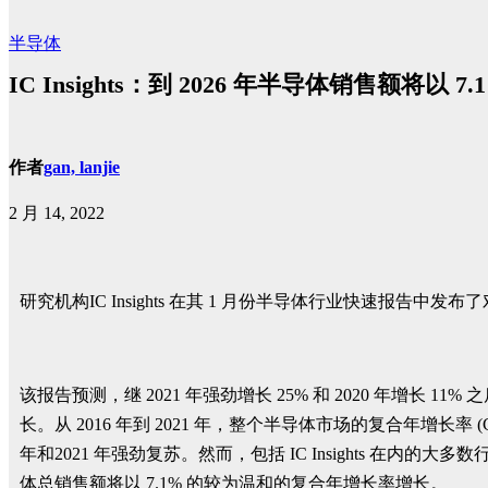
半导体
IC Insights：到 2026 年半导体销售额将以
作者
gan, lanjie
2 月 14, 2022
研究机构IC Insights 在其 1 月份半导体行业快速报告
该报告预测，继 2021 年强劲增长 25% 和 2020 年增长
长。从 2016 年到 2021 年，整个半导体市场的复合年增长率 (
年和2021 年强劲复苏。然而，包括 IC Insights 在
体总销售额将以 7.1% 的较为温和的复合年增长率增长。