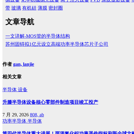
带
玻璃
有机硅
薄膜
密封圈
文章导航
一文详解-MOS管的半导体结构
苏州固锝拟1亿元设立高端功率半导体芯片子公司
作者
gan, lanjie
相关文章
半导体
设备
升滕半导体设备核心零部件制造项目竣工投产
7 月 29, 2026
808, ab
功率半导体
半导体
第四代半导体重大进展！两项氮化铝功率器件指标刷新全球文