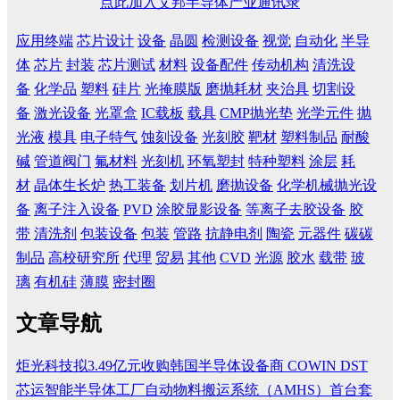
点此加入艾邦半导体产业通讯录
应用终端
芯片设计
设备
晶圆
检测设备
视觉
自动化
半导
体
芯片
封装
芯片测试
材料
设备配件
传动机构
清洗设
备
化学品
塑料
硅片
光掩膜版
磨抛耗材
夹治具
切割设
备
激光设备
光罩盒
IC载板
载具
CMP抛光垫
光学元件
抛
光液
模具
电子特气
蚀刻设备
光刻胶
靶材
塑料制品
耐酸
碱
管道阀门
氟材料
光刻机
环氧塑封
特种塑料
涂层
耗
材
晶体生长炉
热工装备
划片机
磨抛设备
化学机械抛光设
备
离子注入设备
PVD
涂胶显影设备
等离子去胶设备
胶
带
清洗剂
包装设备
包装
管路
抗静电剂
陶瓷
元器件
碳碳
制品
高校研究所
代理
贸易
其他
CVD
光源
胶水
载带
玻
璃
有机硅
薄膜
密封圈
文章导航
炬光科技拟3.49亿元收购韩国半导体设备商 COWIN DST
芯运智能半导体工厂自动物料搬运系统（AMHS）首台套