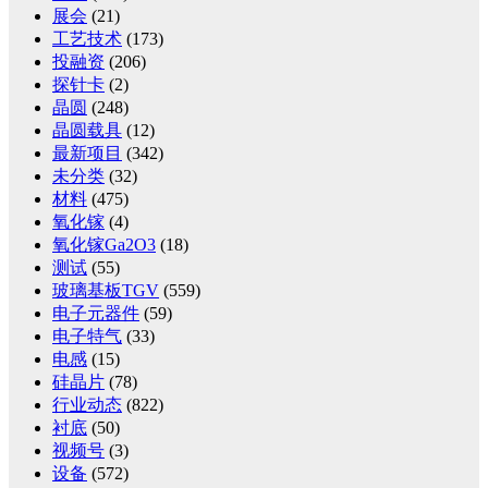
展会
(21)
工艺技术
(173)
投融资
(206)
探针卡
(2)
晶圆
(248)
晶圆载具
(12)
最新项目
(342)
未分类
(32)
材料
(475)
氧化镓
(4)
氧化镓Ga2O3
(18)
测试
(55)
玻璃基板TGV
(559)
电子元器件
(59)
电子特气
(33)
电感
(15)
硅晶片
(78)
行业动态
(822)
衬底
(50)
视频号
(3)
设备
(572)