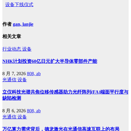
设备下线仪式
作者
gan, lanjie
相关文章
行业动态
设备
NHK计划投资60亿日元扩大半导体零部件产能
8 月 7, 2026
808, ab
光通信
设备
立仪科技光谱共焦位移传感器助力光纤阵列(FA)端面平行度与
缺陷检测
8 月 6, 2026
808, ab
光通信
设备
万亿算力需求背后，德龙激光在光通信高速互联上的布局