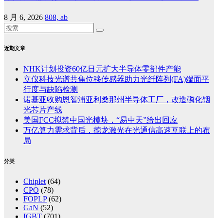
8 月 6, 2026
808, ab
近期文章
NHK计划投资60亿日元扩大半导体零部件产能
立仪科技光谱共焦位移传感器助力光纤阵列(FA)端面平
行度与缺陷检测
诺基亚收购恩智浦亚利桑那州半导体工厂，改造磷化铟
光芯片产线
美国FCC拟禁中国光模块，“易中天”给出回应
万亿算力需求背后，德龙激光在光通信高速互联上的布
局
分类
Chiplet
(64)
CPO
(78)
FOPLP
(62)
GaN
(52)
IGBT
(701)