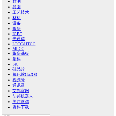
封测
晶圆
工艺技术
材料
设备
陶瓷
IGBT
光通信
LTCC/HTCC
MLCC
陶瓷基板
塑料
SiC
硅晶片
氧化镓Ga2O3
视频号
通讯录
艾邦官网
艾邦机器人
关注微信
资料下载