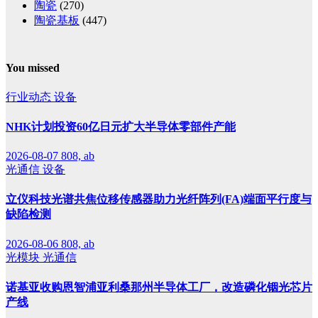
陶瓷
(270)
陶瓷基板
(447)
You missed
行业动态
设备
NHK计划投资60亿日元扩大半导体零部件产能
2026-08-07
808, ab
光通信
设备
立仪科技光谱共焦位移传感器助力光纤阵列(FA)端面平行度与
缺陷检测
2026-08-06
808, ab
光模块
光通信
诺基亚收购恩智浦亚利桑那州半导体工厂，改造磷化铟光芯片
产线