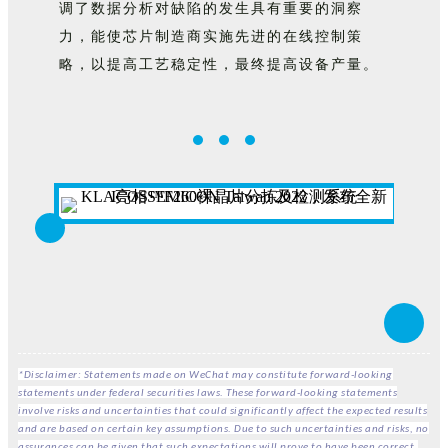
调了数据分析对缺陷的发生具有重要的洞察
力，能使芯片制造商实施先进的在线控制策
略，以提高工艺稳定性，最终提高设备产量。
*Disclaimer: Statements made on WeChat may constitute forward-looking
statements under federal securities laws. These forward-looking statements
involve risks and uncertainties that could significantly affect the expected results
and are based on certain key assumptions. Due to such uncertainties and risks, no
assurances can be given that such expectations will prove to have been correct,