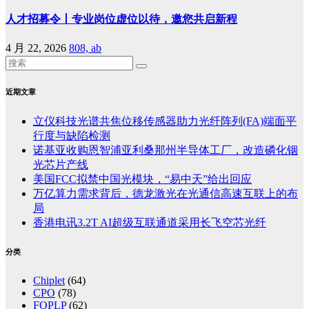
人才招募令丨专业岗位虚位以待，邀您共启新程
4 月 22, 2026
808, ab
近期文章
立仪科技光谱共焦位移传感器助力光纤阵列(FA)端面平
行度与缺陷检测
诺基亚收购恩智浦亚利桑那州半导体工厂，改造磷化铟
光芯片产线
美国FCC拟禁中国光模块，“易中天”给出回应
万亿算力需求背后，德龙激光在光通信高速互联上的布
局
香港电讯3.2T AI超级互联通道采用长飞空芯光纤
分类
Chiplet
(64)
CPO
(78)
FOPLP
(62)