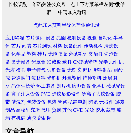
长按识别二维码关注公众号，点击下方菜单栏左侧“
微信
群
”，申请加入群聊
点此加入艾邦半导体产业通讯录
应用终端
芯片设计
设备
晶圆
检测设备
视觉
自动化
半导
体
芯片
封装
芯片测试
材料
设备配件
传动机构
清洗设
备
化学品
塑料
硅片
光掩膜版
磨抛耗材
夹治具
切割设
备
激光设备
光罩盒
IC载板
载具
CMP抛光垫
光学元件
抛
光液
模具
电子特气
蚀刻设备
光刻胶
靶材
塑料制品
耐酸
碱
管道阀门
氟材料
光刻机
环氧塑封
特种塑料
涂层
耗
材
晶体生长炉
热工装备
划片机
磨抛设备
化学机械抛光设
备
离子注入设备
PVD
涂胶显影设备
等离子去胶设备
胶
带
清洗剂
包装设备
包装
管路
抗静电剂
陶瓷
元器件
碳碳
制品
高校研究所
代理
贸易
其他
CVD
光源
胶水
载带
玻
璃
有机硅
薄膜
密封圈
文章导航