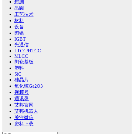
封测
晶圆
工艺技术
材料
设备
陶瓷
IGBT
光通信
LTCC/HTCC
MLCC
陶瓷基板
塑料
SiC
硅晶片
氧化镓Ga2O3
视频号
通讯录
艾邦官网
艾邦机器人
关注微信
资料下载