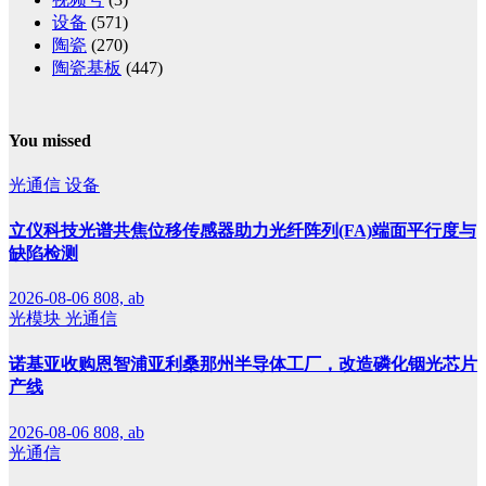
设备
(571)
陶瓷
(270)
陶瓷基板
(447)
You missed
光通信
设备
立仪科技光谱共焦位移传感器助力光纤阵列(FA)端面平行度与
缺陷检测
2026-08-06
808, ab
光模块
光通信
诺基亚收购恩智浦亚利桑那州半导体工厂，改造磷化铟光芯片
产线
2026-08-06
808, ab
光通信