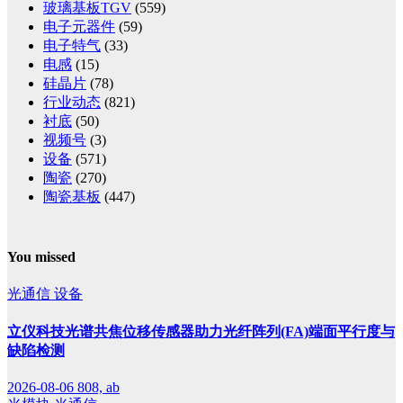
玻璃基板TGV
(559)
电子元器件
(59)
电子特气
(33)
电感
(15)
硅晶片
(78)
行业动态
(821)
衬底
(50)
视频号
(3)
设备
(571)
陶瓷
(270)
陶瓷基板
(447)
You missed
光通信
设备
立仪科技光谱共焦位移传感器助力光纤阵列(FA)端面平行度与
缺陷检测
2026-08-06
808, ab