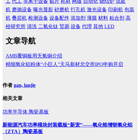
工
代工
等离子设备
贴片
耗材
网版
自动化
烧结炉
流延
机
磨抛设备
曝光显影
砂磨机
打孔机
激光设备
印刷机
包装
机
叠层机
检测设备
设备配件
添加剂
薄膜
材料
粘合剂
高
校研究所
清洗
二氧化钛
贸易
设备
代理
其他
LED
文章导航
AMB覆铜板用无氧铜介绍
精细氧化铝粉体“小巨人”天马新材北交所IPO申购开启
作者
gan, lanjie
相关文章
功率半导体
陶瓷基板
新能源汽车功率模块封装载板“新宠”——氧化锆增韧氧化铝
（ZTA）陶瓷基板