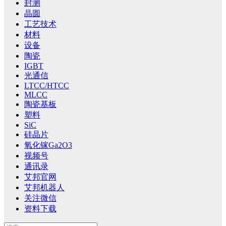
封测
晶圆
工艺技术
材料
设备
陶瓷
IGBT
光通信
LTCC/HTCC
MLCC
陶瓷基板
塑料
SiC
硅晶片
氧化镓Ga2O3
视频号
通讯录
艾邦官网
艾邦机器人
关注微信
资料下载