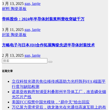
3 月 13, 2025
gan, lanjie
材料
陶瓷基板
帝科股份：2024年半导体封装浆料营收突破千万
3 月 11, 2025
gan, lanjie
封装
陶瓷基板
方略电子与日本JDI合作拓展陶瓷先进半导体封装技术
2 月 13, 2025
gan, lanjie
近期文章
立仪科技光谱共焦位移传感器助力光纤阵列(FA)端面平
行度与缺陷检测
诺基亚收购恩智浦亚利桑那州半导体工厂，改造磷化铟
光芯片产线
美国FCC拟禁中国光模块，“易中天”给出回应
万亿算力需求背后，德龙激光在光通信高速互联上的布