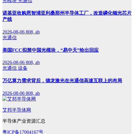
光模块
光通信
诺基亚收购恩智浦亚利桑那州半导体工厂，改造磷化铟光芯片
产线
2026-08-06
808, ab
光通信
美国FCC拟禁中国光模块，“易中天”给出回应
2026-08-06
808, ab
光通信
设备
万亿算力需求背后，德龙激光在光通信高速互联上的布局
2026-08-06
808, ab
艾邦半导体网
半导体产业资源汇总
粤ICP备17004167号