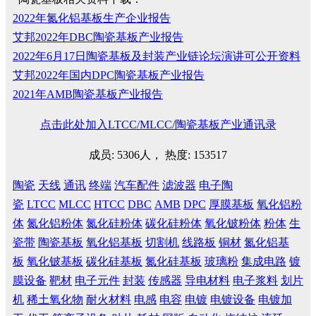
2022年氮化铝基板生产企业报告
艾邦2022年DBC陶瓷基板产业报告
2022年6月17日陶瓷基板及封装产业链论坛演讲可公开资料
艾邦2022年国内DPC陶瓷基板产业报告
2021年AMB陶瓷基板产业报告
点击此处加入LTCC/MLCC/陶瓷基板产业通讯录
成员: 5306人， 热度: 153517
陶瓷
天线
通讯
终端
汽车配件
滤波器
电子陶
瓷
LTCC
MLCC
HTCC
DBC
AMB
DPC
厚膜基板
氧化铝粉
体
氮化铝粉体
氮化硅粉体
碳化硅粉体
氧化铍粉体
粉体
生
瓷带
陶瓷基板
氧化铝基板
切割机
线路板
铜材
氮化铝基
板
氧化铍基板
碳化硅基板
氮化硅基板
玻璃粉
集成电路
镀
膜设备
靶材
电子元件
封装
传感器
导电材料
电子浆料
划片
机
稀土氧化物
耐火材料
电感
电容
电镀
电镀设备
电镀加