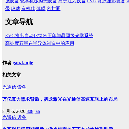
抛设备
化学机械抛光设备
离子注入设备
PVD
涂胶显影设备
带
玻璃
有机硅
薄膜
密封圈
文章导航
EVG推出自动化纳米压印与晶圆级光学系统
高纯度石墨在半导体制造中的应用
作者
gan, lanjie
相关文章
光通信
设备
万亿算力需求背后，德龙激光在光通信高速互联上的布局
8 月 6, 2026
808, ab
光通信
设备