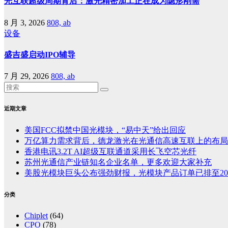
光互联超级周期背后：激光精密加工正在成为隐形刚需
8 月 3, 2026
808, ab
设备
盛吉盛启动IPO辅导
7 月 29, 2026
808, ab
近期文章
美国FCC拟禁中国光模块，“易中天”给出回应
万亿算力需求背后，德龙激光在光通信高速互联上的布局
香港电讯3.2T AI超级互联通道采用长飞空芯光纤
苏州光通信产业链知名企业名单，更多欢迎大家补充
美股光模块巨头公布强劲财报，光模块产品订单已排至20
分类
Chiplet
(64)
CPO
(78)