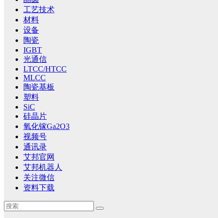
工艺技术
材料
设备
陶瓷
IGBT
光通信
LTCC/HTCC
MLCC
陶瓷基板
塑料
SiC
硅晶片
氧化镓Ga2O3
视频号
通讯录
艾邦官网
艾邦机器人
关注微信
资料下载