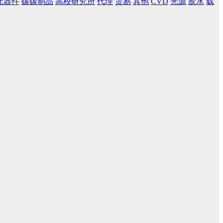
元器件
碳碳制品
高校研究所
代理
贸易
其他
CVD
光源
胶水
载