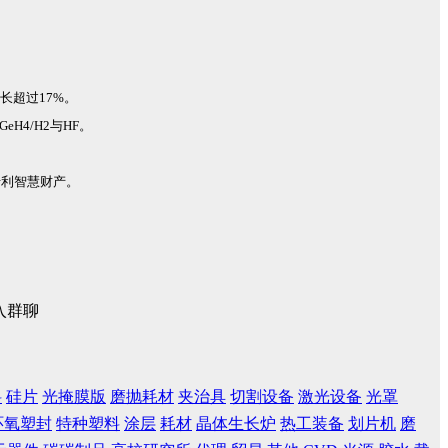
长超过17%。
4/H2与HF。
专利智慧财产。
入群聊
料
硅片
光掩膜版
磨抛耗材
夹治具
切割设备
激光设备
光罩
环氧塑封
特种塑料
涂层
耗材
晶体生长炉
热工装备
划片机
磨