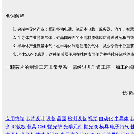
名词解释
尖端半导体产业：受到移动电话、笔记本电脑、服务器、汽车、智慧家庭
半导体产业特殊气体：硅晶圆表面的不同材质薄膜层是透过沉积与蚀刻化学
半导体产业微量水气：在半导体制造使用的气体，减少杂质十分重要
球体SAW传感器：这种传感器使用在球体表面传导并持续环绕球体表面且
一颗芯片的制造工艺非常复杂，需经过几千道工序，加工的
长按
应用终端
芯片设计
设备
晶圆
检测设备
视觉
自动化
半导体
盒
IC载板
载具
CMP抛光垫
光学元件
抛光液
模具
电子特气