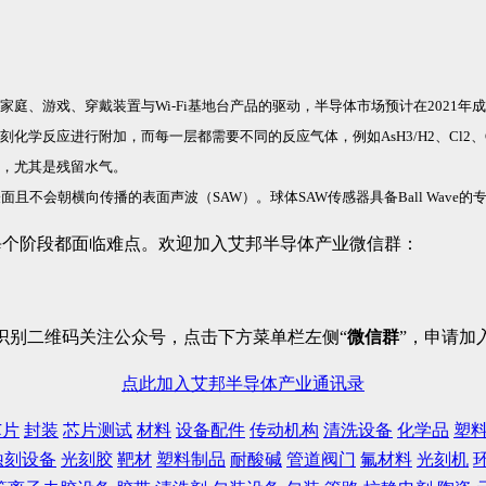
、游戏、穿戴装置与Wi-Fi基地台产品的驱动，半导体市场预计在2021年成
反应进行附加，而每一层都需要不同的反应气体，例如AsH3/H2、Cl2、GeH
，尤其是残留水气。
不会朝横向传播的表面声波（SAW）。球体SAW传感器具备Ball Wave的
每个阶段都面临难点。欢迎加入艾邦半导体产业微信群：
识别二维码关注公众号，点击下方菜单栏左侧“
微信群
”，申请加
点此加入艾邦半导体产业通讯录
芯片
封装
芯片测试
材料
设备配件
传动机构
清洗设备
化学品
塑
蚀刻设备
光刻胶
靶材
塑料制品
耐酸碱
管道阀门
氟材料
光刻机