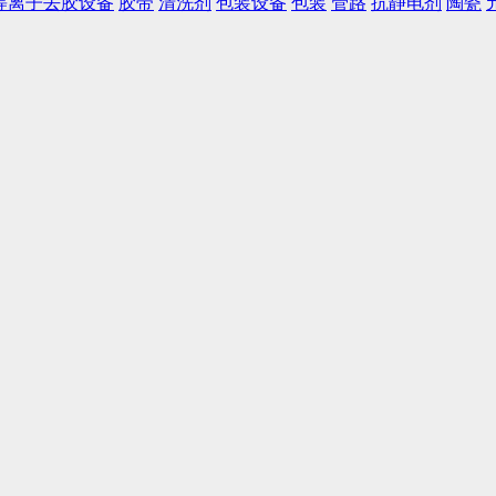
等离子去胶设备
胶带
清洗剂
包装设备
包装
管路
抗静电剂
陶瓷