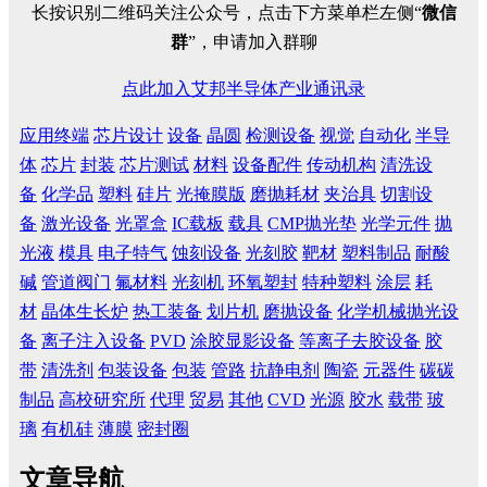
长按识别二维码关注公众号，点击下方菜单栏左侧“
微信
群
”，申请加入群聊
点此加入艾邦半导体产业通讯录
应用终端
芯片设计
设备
晶圆
检测设备
视觉
自动化
半导
体
芯片
封装
芯片测试
材料
设备配件
传动机构
清洗设
备
化学品
塑料
硅片
光掩膜版
磨抛耗材
夹治具
切割设
备
激光设备
光罩盒
IC载板
载具
CMP抛光垫
光学元件
抛
光液
模具
电子特气
蚀刻设备
光刻胶
靶材
塑料制品
耐酸
碱
管道阀门
氟材料
光刻机
环氧塑封
特种塑料
涂层
耗
材
晶体生长炉
热工装备
划片机
磨抛设备
化学机械抛光设
备
离子注入设备
PVD
涂胶显影设备
等离子去胶设备
胶
带
清洗剂
包装设备
包装
管路
抗静电剂
陶瓷
元器件
碳碳
制品
高校研究所
代理
贸易
其他
CVD
光源
胶水
载带
玻
璃
有机硅
薄膜
密封圈
文章导航