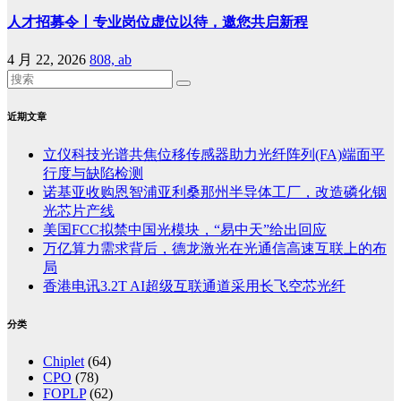
人才招募令丨专业岗位虚位以待，邀您共启新程
4 月 22, 2026
808, ab
近期文章
立仪科技光谱共焦位移传感器助力光纤阵列(FA)端面平
行度与缺陷检测
诺基亚收购恩智浦亚利桑那州半导体工厂，改造磷化铟
光芯片产线
美国FCC拟禁中国光模块，“易中天”给出回应
万亿算力需求背后，德龙激光在光通信高速互联上的布
局
香港电讯3.2T AI超级互联通道采用长飞空芯光纤
分类
Chiplet
(64)
CPO
(78)
FOPLP
(62)