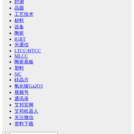
封测
晶圆
工艺技术
材料
设备
陶瓷
IGBT
光通信
LTCC/HTCC
MLCC
陶瓷基板
塑料
SiC
硅晶片
氧化镓Ga2O3
视频号
通讯录
艾邦官网
艾邦机器人
关注微信
资料下载