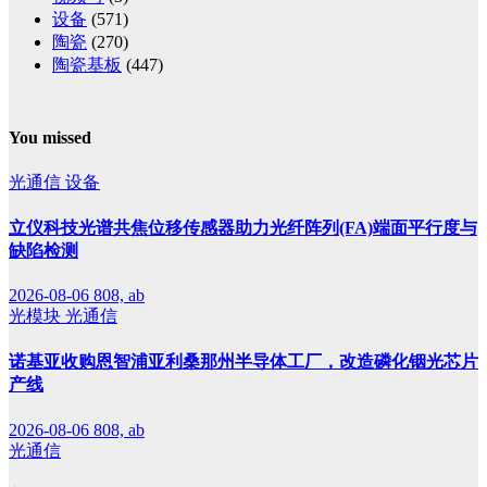
设备
(571)
陶瓷
(270)
陶瓷基板
(447)
You missed
光通信
设备
立仪科技光谱共焦位移传感器助力光纤阵列(FA)端面平行度与
缺陷检测
2026-08-06
808, ab
光模块
光通信
诺基亚收购恩智浦亚利桑那州半导体工厂，改造磷化铟光芯片
产线
2026-08-06
808, ab
光通信