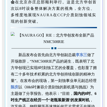
会
在北京亦庄总部顺利举行。这是北方华创首
次以8吋设备整体解决方案的视角，全方位、
多维度地展现NAURA在CCP介质刻蚀领域实
现的创新突破。
新品发布会首先由北方华创副总裁
李东三
做了
开场致辞，“NMC508RIE产品的诞生，既表明了北
方华创现已实现8吋刻蚀工艺的全覆盖，也彰显了拥
有二十多年技术积累的北方华创持续创新的精神力
量”。在发布会的现场，第一刻蚀事业单元副总经理
陈庆
以《8&6吋兼容介质刻蚀的新机遇与挑战》为
主题做了分享报告。他表示：“目前，
国内的8吋、6
吋生产线正在经历一个‘老瓶装新酒’的发展时机
，
汽车电子、物联网等高速增长的芯片需求正在驱动