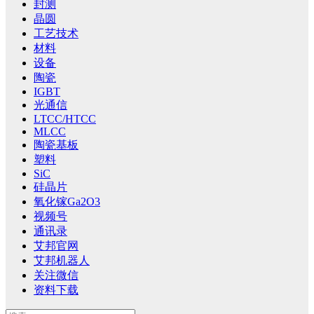
封测
晶圆
工艺技术
材料
设备
陶瓷
IGBT
光通信
LTCC/HTCC
MLCC
陶瓷基板
塑料
SiC
硅晶片
氧化镓Ga2O3
视频号
通讯录
艾邦官网
艾邦机器人
关注微信
资料下载