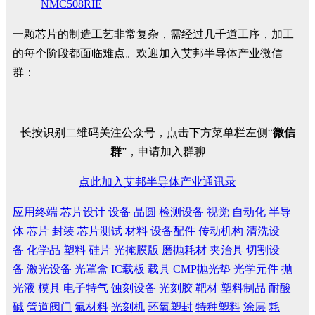
NMC508RIE
一颗芯片的制造工艺非常复杂，需经过几千道工序，加工
的每个阶段都面临难点。欢迎加入艾邦半导体产业微信
群：
长按识别二维码关注公众号，点击下方菜单栏左侧“
微信
群
”，申请加入群聊
点此加入艾邦半导体产业通讯录
应用终端
芯片设计
设备
晶圆
检测设备
视觉
自动化
半导
体
芯片
封装
芯片测试
材料
设备配件
传动机构
清洗设
备
化学品
塑料
硅片
光掩膜版
磨抛耗材
夹治具
切割设
备
激光设备
光罩盒
IC载板
载具
CMP抛光垫
光学元件
抛
光液
模具
电子特气
蚀刻设备
光刻胶
靶材
塑料制品
耐酸
碱
管道阀门
氟材料
光刻机
环氧塑封
特种塑料
涂层
耗