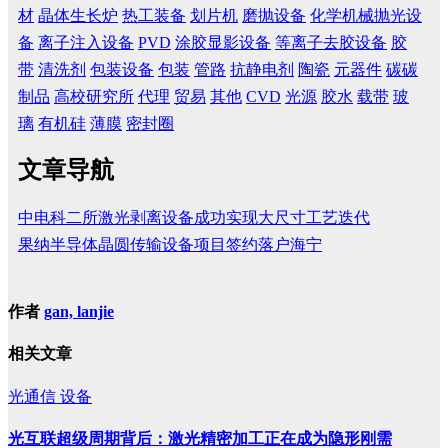
材
晶体生长炉
热工装备
划片机
磨抛设备
化学机械抛光设
备
离子注入设备
PVD
涂胶显影设备
等离子去胶设备
胶
带
清洗剂
包装设备
包装
管路
抗静电剂
陶瓷
元器件
碳碳
制品
高校研究所
代理
贸易
其他
CVD
光源
胶水
载带
玻
璃
有机硅
薄膜
密封圈
文章导航
中电科二所激光剥离设备成功实现大尺寸工艺迭代
果纳半导体晶圆传输设备项目签约落户海宁
作者
gan, lanjie
相关文章
光通信
设备
光互联超级周期背后：激光精密加工正在成为隐形刚需