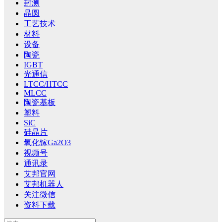
封测
晶圆
工艺技术
材料
设备
陶瓷
IGBT
光通信
LTCC/HTCC
MLCC
陶瓷基板
塑料
SiC
硅晶片
氧化镓Ga2O3
视频号
通讯录
艾邦官网
艾邦机器人
关注微信
资料下载