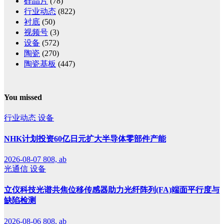
硅晶片
(78)
行业动态
(822)
衬底
(50)
视频号
(3)
设备
(572)
陶瓷
(270)
陶瓷基板
(447)
You missed
行业动态
设备
NHK计划投资60亿日元扩大半导体零部件产能
2026-08-07
808, ab
光通信
设备
立仪科技光谱共焦位移传感器助力光纤阵列(FA)端面平行度与
缺陷检测
2026-08-06
808, ab