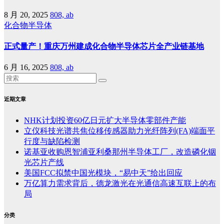
8 月 20, 2025
808, ab
化合物半导体
正式量产！重庆万州建成化合物半导体芯片全产业链基地
6 月 16, 2025
808, ab
近期文章
NHK计划投资60亿日元扩大半导体零部件产能
立仪科技光谱共焦位移传感器助力光纤阵列(FA)端面平
行度与缺陷检测
诺基亚收购恩智浦亚利桑那州半导体工厂，改造磷化铟
光芯片产线
美国FCC拟禁中国光模块，“易中天”给出回应
万亿算力需求背后，德龙激光在光通信高速互联上的布
局
分类